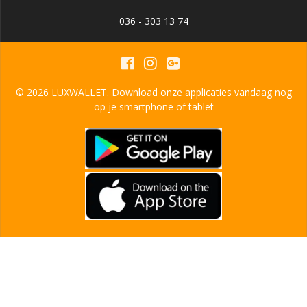
036 - 303 13 74
© 2026 LUXWALLET. Download onze applicaties vandaag nog
op je smartphone of tablet