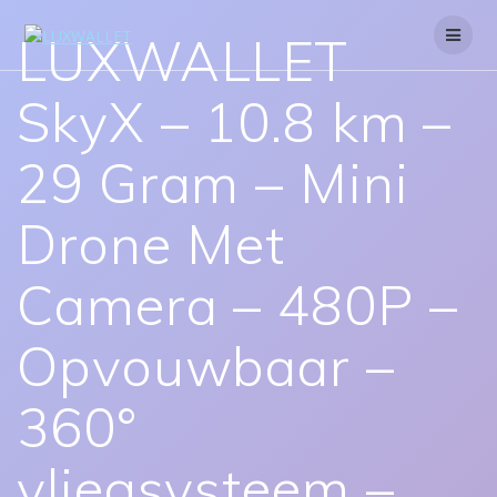
Skip
to
LUXWALLET
content
SkyX – 10.8 km –
29 Gram – Mini
Drone Met
Camera – 480P –
Opvouwbaar –
360°
vliegsysteem –