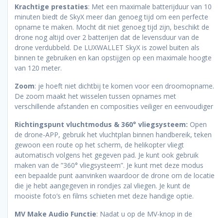
Krachtige prestaties
: Met een maximale batterijduur van 10
minuten biedt de SkyX meer dan genoeg tijd om een perfecte
opname te maken. Mocht dit niet genoeg tijd zijn, beschikt de
drone nog altijd over 2 batterijen dat de levensduur van de
drone verdubbeld. De LUXWALLET SkyX is zowel buiten als
binnen te gebruiken en kan opstijgen op een maximale hoogte
van 120 meter.
Zoom
: je hoeft niet dichtbij te komen voor een droomopname.
De zoom maakt het wisselen tussen opnames met
verschillende afstanden en composities veiliger en eenvoudiger
Richtingspunt vluchtmodus & 360° vliegsysteem:
Open
de drone-APP, gebruik het vluchtplan binnen handbereik, teken
gewoon een route op het scherm, de helikopter vliegt
automatisch volgens het gegeven pad. Je kunt ook gebruik
maken van de ”360° vliegsysteem”. Je kunt met deze modus
een bepaalde punt aanvinken waardoor de drone om de locatie
die je hebt aangegeven in rondjes zal vliegen. Je kunt de
mooiste foto’s en films schieten met deze handige optie.
MV Make Audio Functie
: Nadat u op de MV-knop in de