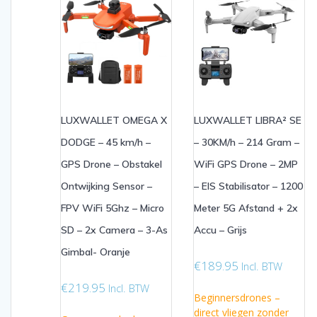
LUXWALLET OMEGA X
LUXWALLET LIBRA² SE
DODGE – 45 km/h –
– 30KM/h – 214 Gram –
GPS Drone – Obstakel
WiFi GPS Drone – 2MP
Ontwijking Sensor –
– EIS Stabilisator – 1200
FPV WiFi 5Ghz – Micro
Meter 5G Afstand + 2x
SD – 2x Camera – 3-As
Accu – Grijs
Gimbal- Oranje
€
189.95
Incl. BTW
€
219.95
Incl. BTW
Beginnersdrones –
direct vliegen zonder