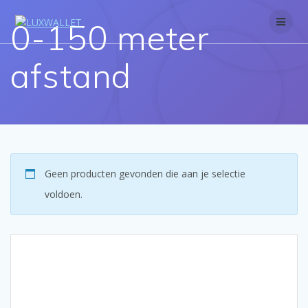
Skip
to
0-150 meter
content
afstand
Geen producten gevonden die aan je selectie
voldoen.