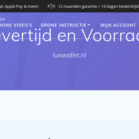
al, Apple Pay & meer)
12 maanden garantie | 14 dagen bedenktijd
opa
RONE VIDEO’S
DRONE INSTRUCTIE
MIJN ACCOUNT
vertijd en Voorr
luxwallet.nl