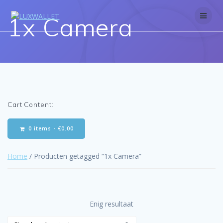
Skip
to
1x Camera
content
Cart Content:
0 items -
€
0.00
Home
/ Producten getagged “1x Camera”
Enig resultaat