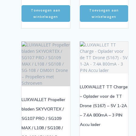
Toevoegen aan
Toevoegen aan
winkelwagen
winkelwagen
LUXWALLET TT Charge
– Oplader voor de TT
LUXWALLET Propeller
Drone (S167) – 5V 1-2A
bladen SKYVORTEX /
– 7.4A 800mA – 3 PIN
SG107 PRO / SG109
Accu lader
MAX / L108 / SG108 /