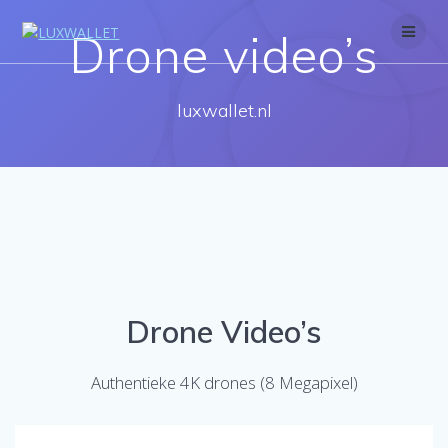
Skip
to
Drone video’s
content
luxwallet.nl
Drone Video’s
Authentieke 4K drones (8 Megapixel)