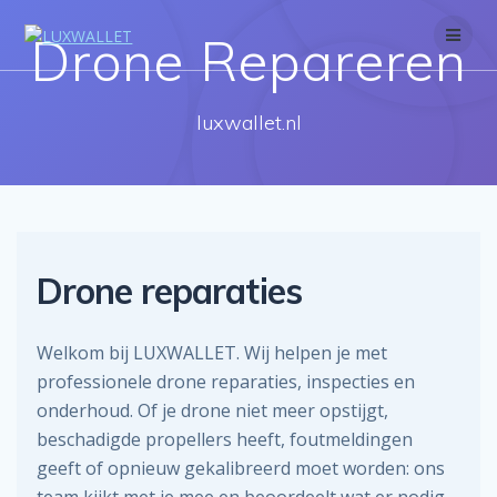
Skip
to
Drone Repareren
content
luxwallet.nl
Drone reparaties
Welkom bij LUXWALLET. Wij helpen je met
professionele drone reparaties, inspecties en
onderhoud. Of je drone niet meer opstijgt,
beschadigde propellers heeft, foutmeldingen
geeft of opnieuw gekalibreerd moet worden: ons
team kijkt met je mee en beoordeelt wat er nodig