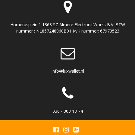
Homerusplein 1 1363 SZ Almere ElectronicWorks B.V. BTW
nummer : NL857248960B01 KvK nummer: 67973523
info@luxwallet.nl
036 - 303 13 74