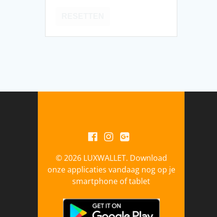
RESETTEN
© 2026 LUXWALLET. Download
onze applicaties vandaag nog op je
smartphone of tablet