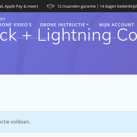
al, Apple Pay & meer)
12 maanden garantie | 14 dagen bedenktijd
opa
RONE VIDEO’S
DRONE INSTRUCTIE
MIJN ACCOUNT
ck + Lightning C
ctie voldoen.