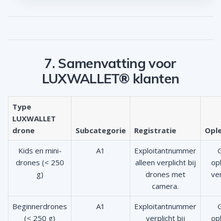
7. Samenvatting voor
LUXWALLET® klanten
Type
LUXWALLET
drone
Subcategorie
Registratie
Ople
Kids en mini-
A1
Exploitantnummer
drones (< 250
alleen verplicht bij
op
g)
drones met
ver
camera.
Beginnerdrones
A1
Exploitantnummer
(< 250 g)
verplicht bij
op