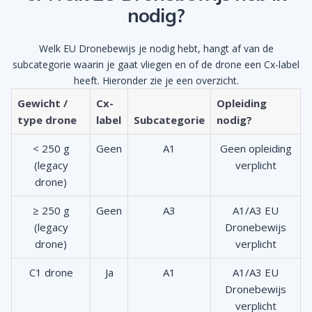
nodig?
Welk EU Dronebewijs je nodig hebt, hangt af van de
subcategorie waarin je gaat vliegen en of de drone een Cx-label
heeft. Hieronder zie je een overzicht.
Gewicht /
Cx-
Opleiding
type drone
label
Subcategorie
nodig?
< 250 g
Geen
A1
Geen opleiding
(legacy
verplicht
drone)
≥ 250 g
Geen
A3
A1/A3 EU
(legacy
Dronebewijs
drone)
verplicht
C1 drone
Ja
A1
A1/A3 EU
Dronebewijs
verplicht