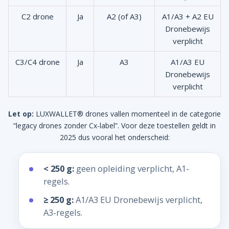
C2 drone
Ja
A2 (of A3)
A1/A3 + A2 EU
Dronebewijs
verplicht
C3/C4 drone
Ja
A3
A1/A3 EU
Dronebewijs
verplicht
Let op:
LUXWALLET® drones vallen momenteel in de categorie
“legacy drones zonder Cx-label”. Voor deze toestellen geldt in
2025 dus vooral het onderscheid:
< 250 g:
geen opleiding verplicht, A1-
regels.
≥ 250 g:
A1/A3 EU Dronebewijs verplicht,
A3-regels.