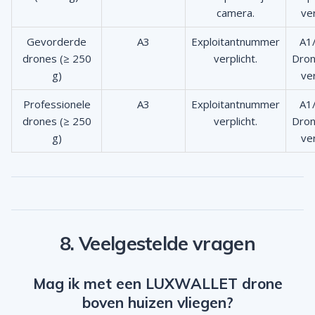
camera.
ver
Gevorderde
A3
Exploitantnummer
A1
drones (≥ 250
verplicht.
Dron
g)
ver
Professionele
A3
Exploitantnummer
A1
drones (≥ 250
verplicht.
Dron
g)
ver
8. Veelgestelde vragen
Mag ik met een LUXWALLET drone
boven huizen vliegen?