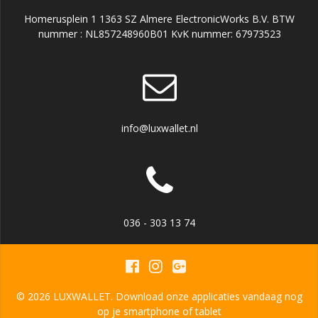
Homerusplein 1 1363 SZ Almere ElectronicWorks B.V. BTW
nummer : NL857248960B01 KvK nummer: 67973523
info@luxwallet.nl
036 - 303 13 74
© 2026 LUXWALLET. Download onze applicaties vandaag nog
op je smartphone of tablet