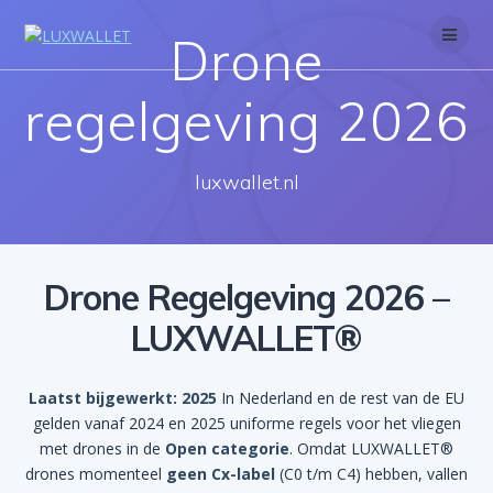
Skip
to
Drone
content
regelgeving 2026
luxwallet.nl
Drone Regelgeving 2026 –
LUXWALLET®
Laatst bijgewerkt: 2025
In Nederland en de rest van de EU
gelden vanaf 2024 en 2025 uniforme regels voor het vliegen
met drones in de
Open categorie
. Omdat LUXWALLET®
drones momenteel
geen Cx-label
(C0 t/m C4) hebben, vallen