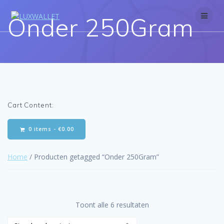
Skip
to
Onder 250Gram
content
Cart Content:
0 items -
€
0.00
Home
/ Producten getagged “Onder 250Gram”
Toont alle 6 resultaten