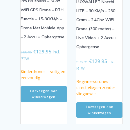
Pro Brushless – 5Ghz
LUXWALLET Nocchi
WiFI GPS Drone – RTH
LITE – 30 KM/h – 230
Functie – 15-30KM/h –
Gram – 2.4Ghz WiFI
Drone Met Mobiele App
Drone (300 meter) –
– 2 Accu + Opbergcase
Live Video + 2 Accu +
Opbergcase
Oorspronkelijke
Huidige
€
129.95
Incl.
€
189.95
prijs
prijs
BTW
Oorspronkelijke
Huidige
€
129.95
Incl.
€
149.95
was:
is:
prijs
prijs
BTW
€189.95.
€129.95.
Kinderdrones – veilig en
was:
is:
eenvoudig
€149.95.
€129.95.
Beginnersdrones –
direct vliegen zonder
Toevoegen aan
vliegbewijs
winkelwagen
Toevoegen aan
winkelwagen