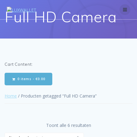
Skip
to
Full HD Camera
content
Cart Content:
0 items -
€
0.00
Home
/ Producten getagged “Full HD Camera”
Toont alle 6 resultaten