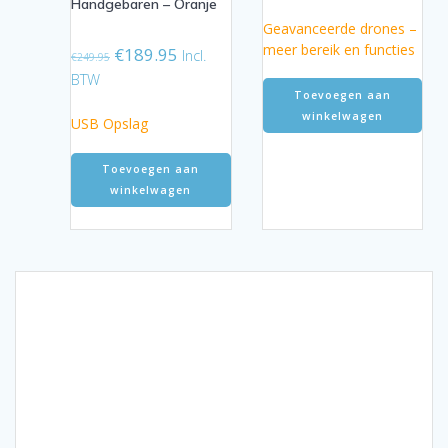
Handgebaren – Oranje
€349.95.
€229.95.
Geavanceerde drones –
meer bereik en functies
Oorspronkelijke
Huidige
€
189.95
Incl.
€
249.95
prijs
prijs
BTW
was:
is:
Toevoegen aan
€249.95.
€189.95.
winkelwagen
USB Opslag
Toevoegen aan
winkelwagen