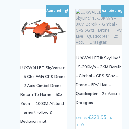
Aanbieding!
Aanbieding!
LUXWALLET® SkyLine³
15-30KM/h – 3KM Bereik
LUXWALLET SkyVortex
– Gimbal – GPS 5Ghz –
– 5 Ghz WiFi GPS Drone
Drone – FPV Live –
– 2 Axis Gimbal Drone –
Quadcopter – 2x Accu +
Return To Home – 50x
Draagtas
Zoom – 1000M Afstand
– Smart Follow &
Oorspronkelijke
Huidige
€
229.95
Incl.
€
349.95
Bedienen met
prijs
prijs
BTW
was:
is: