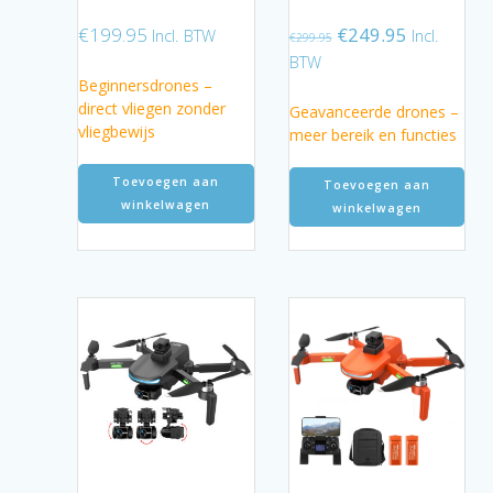
Oorspronkelijke
Huidige
€
199.95
€
249.95
Incl. BTW
Incl.
€
299.95
prijs
prijs
BTW
was:
is:
Beginnersdrones –
€299.95.
€249.95.
direct vliegen zonder
Geavanceerde drones –
vliegbewijs
meer bereik en functies
Toevoegen aan
Toevoegen aan
winkelwagen
winkelwagen