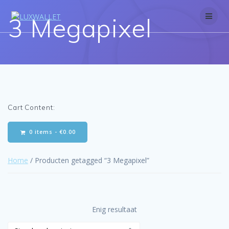
Skip
to
3 Megapixel
content
Cart Content:
0 items -
€
0.00
Home
/ Producten getagged “3 Megapixel”
Enig resultaat