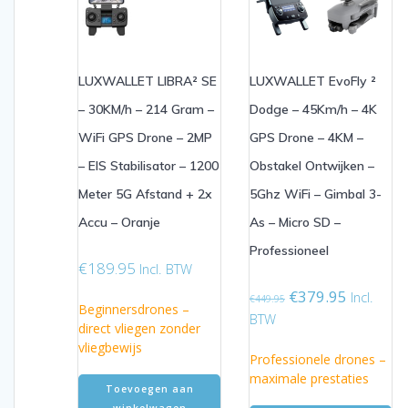
LUXWALLET LIBRA² SE
LUXWALLET EvoFly ²
– 30KM/h – 214 Gram –
Dodge – 45Km/h – 4K
WiFi GPS Drone – 2MP
GPS Drone – 4KM –
– EIS Stabilisator – 1200
Obstakel Ontwijken –
Meter 5G Afstand + 2x
5Ghz WiFi – Gimbal 3-
Accu – Oranje
As – Micro SD –
Professioneel
€
189.95
Incl. BTW
Oorspronkelijke
Huidige
€
379.95
Incl.
€
449.95
Beginnersdrones –
prijs
prijs
BTW
direct vliegen zonder
was:
is:
vliegbewijs
€449.95.
€379.95.
Professionele drones –
maximale prestaties
Toevoegen aan