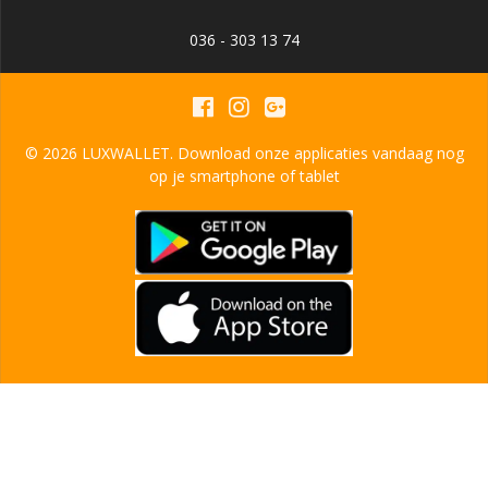
036 - 303 13 74
© 2026 LUXWALLET. Download onze applicaties vandaag nog
op je smartphone of tablet