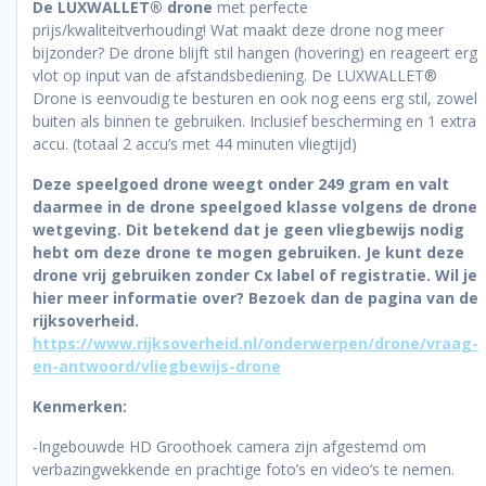
De LUXWALLET® drone
met perfecte
prijs/kwaliteitverhouding! Wat maakt deze drone nog meer
bijzonder? De drone blijft stil hangen (hovering) en reageert erg
vlot op input van de afstandsbediening. De LUXWALLET®
Drone is eenvoudig te besturen en ook nog eens erg stil, zowel
buiten als binnen te gebruiken. Inclusief bescherming en 1 extra
accu. (totaal 2 accu’s met 44 minuten vliegtijd)
Deze speelgoed drone weegt onder 249 gram en valt
daarmee in de drone speelgoed klasse volgens de drone
wetgeving. Dit betekend dat je geen vliegbewijs nodig
hebt om deze drone te mogen gebruiken. Je kunt deze
drone vrij gebruiken zonder Cx label of registratie. Wil je
hier meer informatie over? Bezoek dan de pagina van de
rijksoverheid.
https://www.rijksoverheid.nl/onderwerpen/drone/vraag-
en-antwoord/vliegbewijs-drone
Kenmerken:
-Ingebouwde HD Groothoek camera zijn afgestemd om
verbazingwekkende en prachtige foto’s en video’s te nemen.