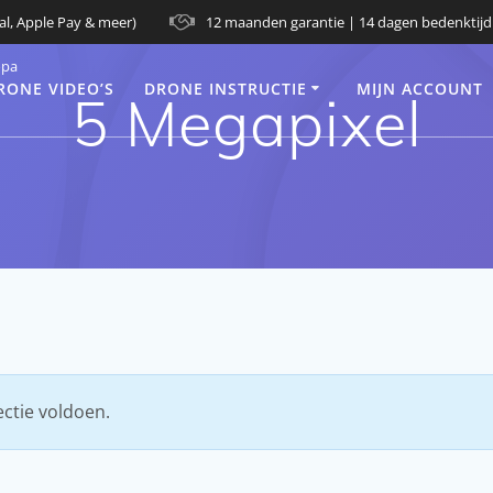
al, Apple Pay & meer)
12 maanden garantie | 14 dagen bedenktijd
opa
RONE VIDEO’S
DRONE INSTRUCTIE
MIJN ACCOUNT
5 Megapixel
ctie voldoen.