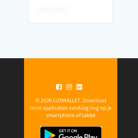
RESETTEN
© 2026 LUXWALLET. Download
onze applicaties vandaag nog op je
smartphone of tablet