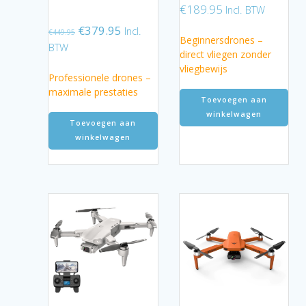
€
189.95
Incl. BTW
Oorspronkelijke
Huidige
€
379.95
Incl.
€
449.95
Beginnersdrones –
prijs
prijs
BTW
direct vliegen zonder
was:
is:
vliegbewijs
€449.95.
€379.95.
Professionele drones –
maximale prestaties
Toevoegen aan
winkelwagen
Toevoegen aan
winkelwagen