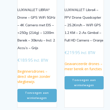
LUXWALLET LIBRA²
LUXWALLET Libra4 –
Drone – GPS WiFi 5GHz
FPV Drone Quadcopter
– 4K Camera met EIS –
– 25.2Km/h – WiFI GPS
<250g (214g) – 1200m
1.2 KM – 2-As Gimbal –
Bereik – 30km/u – Incl. 2
Full HD Camera – Oranje
Accu’s – Grijs
€
219.95
Incl. BTW
€
189.95
Incl. BTW
Geavanceerde drones –
meer bereik en functies
Beginnersdrones –
direct vliegen zonder
Toevoegen aan
vliegbewijs
winkelwagen
Toevoegen aan
winkelwagen