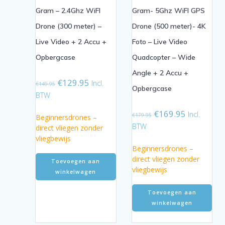
Gram – 2.4Ghz WiFI
Gram- 5Ghz WiFI GPS
Drone (300 meter) –
Drone (500 meter)- 4K
Live Video + 2 Accu +
Foto – Live Video
Opbergcase
Quadcopter – Wide
Angle + 2 Accu +
Oorspronkelijke
Huidige
€
129.95
Incl.
€
149.95
Opbergcase
prijs
prijs
BTW
was:
is:
Oorspronkelijke
Huidige
€149.95.
€129.95.
€
169.95
Incl.
€
179.95
Beginnersdrones –
prijs
prijs
BTW
direct vliegen zonder
was:
is:
vliegbewijs
€179.95.
€169.95.
Beginnersdrones –
direct vliegen zonder
Toevoegen aan
vliegbewijs
winkelwagen
Toevoegen aan
winkelwagen