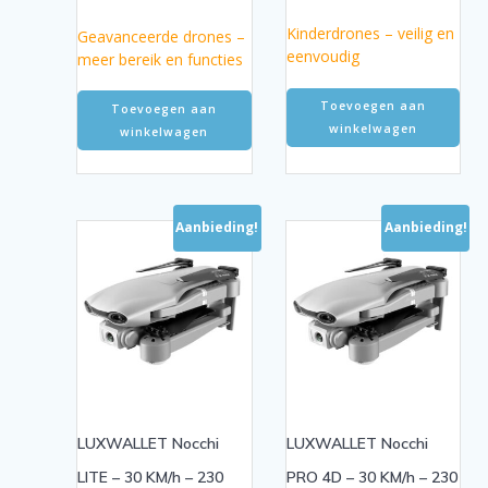
was:
is:
was:
is:
€189.95.
€129.95.
€229.95.
€199.95.
Kinderdrones – veilig en
Geavanceerde drones –
eenvoudig
meer bereik en functies
Toevoegen aan
Toevoegen aan
winkelwagen
winkelwagen
Aanbieding!
Aanbieding!
LUXWALLET Nocchi
LUXWALLET Nocchi
LITE – 30 KM/h – 230
PRO 4D – 30 KM/h – 230