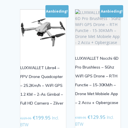
Aanbieding!
Aanbieding!
LUXWALLET Nocchi 6D
Pro Brushless – 5Ghz
LUXWALLET Libra4 –
WiFI GPS Drone – RTH
FPV Drone Quadcopter
Functie – 15-30KM/h –
– 25.2Km/h – WiFI GPS
Drone Met Mobiele App
1.2 KM – 2-As Gimbal –
– 2 Accu + Opbergcase
Full HD Camera – Zilver
Oorspronkelijke
Huidige
€
129.95
Oorspronkelijke
Huidige
Incl.
€
199.95
Incl.
€
189.95
€
229.95
prijs
prijs
prijs
prijs
BTW
BTW