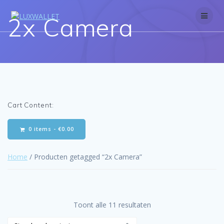
Skip
to
2x Camera
content
Cart Content:
0 items -
€
0.00
Home
/ Producten getagged “2x Camera”
Toont alle 11 resultaten