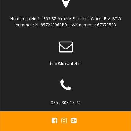
Homerusplein 1 1363 SZ Almere ElectronicWorks B.V. BTW
nummer : NL857248960B01 KvK nummer: 67973523
info@luxwallet.nl
036 - 303 13 74