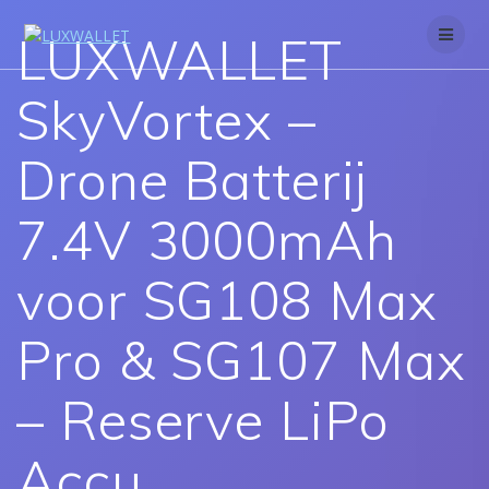
Skip
to
LUXWALLET
content
SkyVortex –
Drone Batterij
7.4V 3000mAh
voor SG108 Max
Pro & SG107 Max
– Reserve LiPo
Accu