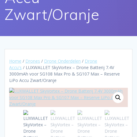
Zwart/Oranje
Home
/
Drones
/
Drone Onderdelen
/
Drone
Accu's
/ LUXWALLET SkyVortex – Drone Batterij 7.4V
3000mAh voor SG108 Max Pro & SG107 Max – Reserve
LiPo Accu Zwart/Oranje