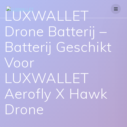
Skip
to
LUXWALLET
content
Drone Batterij –
Batterij Geschikt
Voor
LUXWALLET
Aerofly X Hawk
Drone