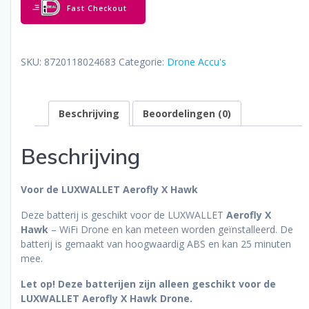
Fast Checkout
LUXWALLET
Aerofly
X
Hawk
SKU:
8720118024683
Categorie:
Drone Accu's
Drone
aantal
Beschrijving
Beoordelingen (0)
Beschrijving
Voor de LUXWALLET Aerofly X Hawk
Deze batterij is geschikt voor de LUXWALLET
Aerofly X
Hawk
– WiFi Drone en kan meteen worden geïnstalleerd. De
batterij is gemaakt van hoogwaardig ABS en kan 25 minuten
mee.
Let op! Deze batterijen zijn alleen geschikt voor de
LUXWALLET Aerofly X Hawk Drone.