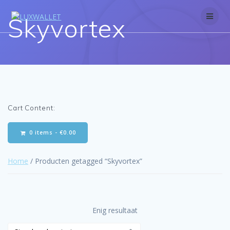
Skip
to
Skyvortex
content
Cart Content:
0 items -
€
0.00
Home
/ Producten getagged “Skyvortex”
Enig resultaat