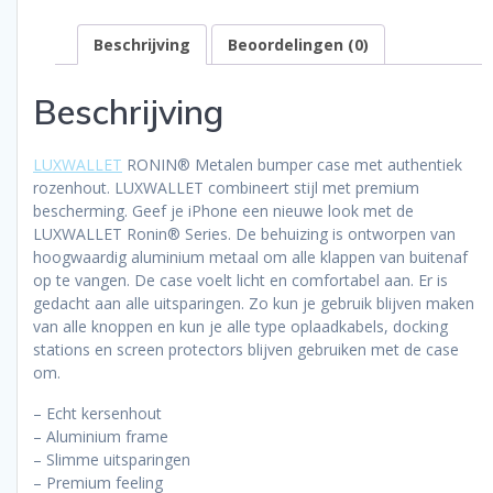
Houten
Hoes
Beschrijving
Beoordelingen (0)
+
Metalen
Behuizing
Beschrijving
met
Authentiek
Kersenhout
LUXWALLET
RONIN® Metalen bumper case met authentiek
aantal
rozenhout. LUXWALLET combineert stijl met premium
bescherming. Geef je iPhone een nieuwe look met de
LUXWALLET Ronin® Series. De behuizing is ontworpen van
hoogwaardig aluminium metaal om alle klappen van buitenaf
op te vangen. De case voelt licht en comfortabel aan. Er is
gedacht aan alle uitsparingen. Zo kun je gebruik blijven maken
van alle knoppen en kun je alle type oplaadkabels, docking
stations en screen protectors blijven gebruiken met de case
om.
– Echt kersenhout
– Aluminium frame
– Slimme uitsparingen
– Premium feeling