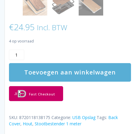
€
24.95
Incl. BTW
4 op voorraad
LUXWALLET®
RONIN
-
Toevoegen aan winkelwagen
iPhone
XS
/
X
Fast Checkout
-
Silver
+
Cherrywood
SKU:
8720118138175
Categorie:
USB Opslag
Tags:
Back
Case
Cover
,
Hout
,
Stootbestender 1 meter
-