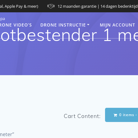
al, Apple Pay & meer)
12 maanden garantie | 14 dagen bedenktijd
opa
RONE VIDEO’S
DRONE INSTRUCTIE
MIJN ACCOUNT
otbestender 1 m
0 items 
Cart Content:
meter”