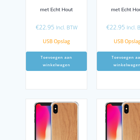
met Echt Hout
met Echt Ho
€
22.95
€
22.95
Incl. BTW
Incl.
USB Opslag
USB Opsla
Toevoegen aan
Toevoegen a
winkelwagen
winkelwage