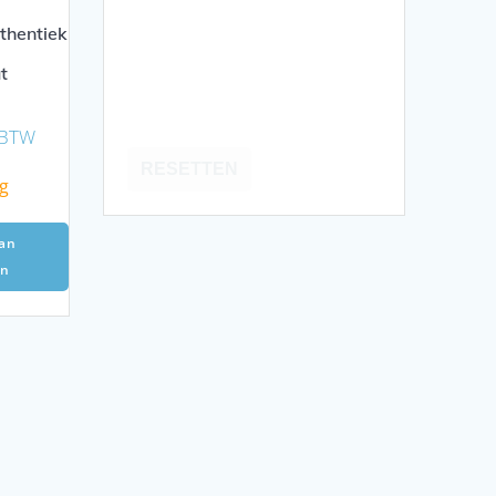
thentiek
t
. BTW
RESETTEN
g
an
en