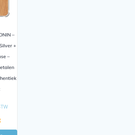
NIN –
ilver +
se –
etalen
hentiek
t
 BTW
g