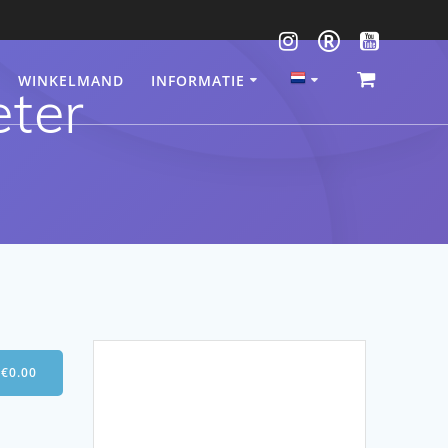
WINKELMAND
INFORMATIE
eter
-
€
0.00