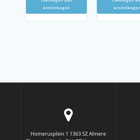
Toevoegen aan
Toevoegen a
winkelwagen
winkelwage
Homerusplein 1 1363 SZ Almere