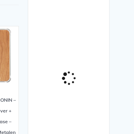
ONIN –
lver +
ase –
Metalen