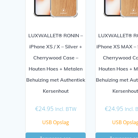
LUXWALLET® RONIN –
LUXWALLET® RO
iPhone XS / X – Silver +
iPhone XS MAX – S
Cherrywood Case –
Cherrywood Ca
Houten Hoes + Metalen
Houten Hoes + M
Behuizing met Authentiek
Behuizing met Aut
Kersenhout
Kersenhou
€
24.95
€
24.95
Incl. BTW
Incl.
USB Opslag
USB Opsla