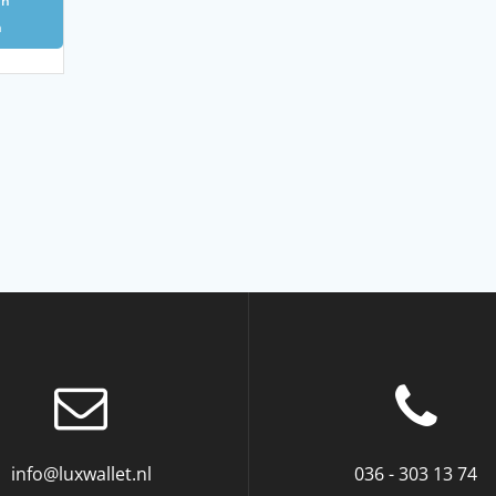
an
n
info@luxwallet.nl
036 - 303 13 74