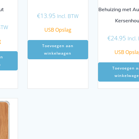
ut
Behuizing met Au
€
13.95
Incl. BTW
Kersenhou
 BTW
USB Opslag
€
24.95
Incl
g
Toevoegen aan
USB Opsla
winkelwagen
an
n
Toevoegen a
winkelwag