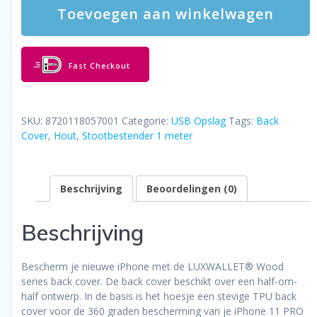
Toevoegen aan winkelwagen
-
iPhone
11
PRO
Fast Checkout
Houten
Hoesje
-
Back
SKU:
8720118057001
Categorie:
USB Opslag
Tags:
Back
Cover
Cover
,
Hout
,
Stootbestender 1 meter
TPU
Case
met
Beschrijving
Beoordelingen (0)
Echt
Hout
aantal
Beschrijving
Bescherm je nieuwe iPhone met de LUXWALLET® Wood
series back cover. De back cover beschikt over een half-om-
half ontwerp. In de basis is het hoesje een stevige TPU back
cover voor de 360 graden bescherming van je iPhone 11 PRO