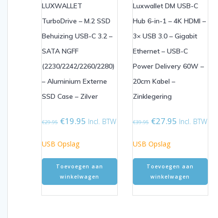
LUXWALLET
Luxwallet DM USB-C
TurboDrive – M.2 SSD
Hub 6-in-1 – 4K HDMI –
Behuizing USB-C 3.2 –
3× USB 3.0 – Gigabit
SATA NGFF
Ethernet – USB-C
(2230/2242/2260/2280)
Power Delivery 60W –
– Aluminium Externe
20cm Kabel –
SSD Case – Zilver
Zinklegering
Oorspronkelijke
Huidige
Oorspronkelijke
Huidige
€
19.95
€
27.95
Incl. BTW
Incl. BTW
€
29.95
€
39.95
prijs
prijs
prijs
prijs
was:
is:
was:
is:
USB Opslag
USB Opslag
€29.95.
€19.95.
€39.95.
€27.95.
Toevoegen aan
Toevoegen aan
winkelwagen
winkelwagen