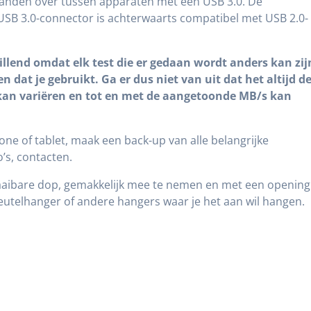
tanden over tussen apparaten met een USB 3.0. De
USB 3.0-connector is achterwaarts compatibel met USB 2.0-
hillend omdat elk test die er gedaan wordt anders kan zij
n dat je gebruikt. Ga er dus niet van uit dat het altijd d
kan variëren en tot en met de aangetoonde MB/s kan
ne of tablet, maak een back-up van alle belangrijke
o’s, contacten.
aaibare dop, gemakkelijk mee te nemen en met een opening
utelhanger of andere hangers waar je het aan wil hangen.