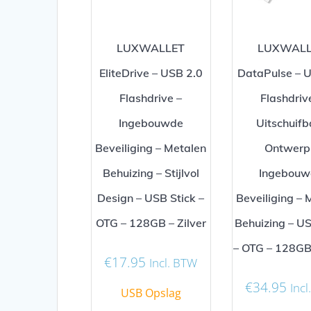
LUXWALLET
LUXWALL
EliteDrive – USB 2.0
DataPulse – 
Flashdrive –
Flashdriv
Ingebouwde
Uitschuifb
Beveiliging – Metalen
Ontwerp
Behuizing – Stijlvol
Ingebouw
Design – USB Stick –
Beveiliging – 
OTG – 128GB – Zilver
Behuizing – US
– OTG – 128GB 
€
17.95
Incl. BTW
€
34.95
Inc
USB Opslag