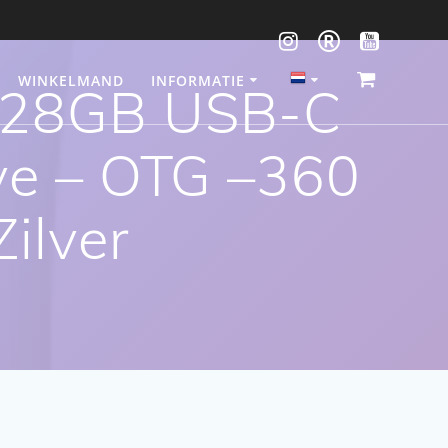
WINKELMAND
INFORMATIE
128GB USB-C
ve – OTG –360
ilver