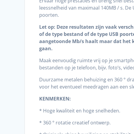
Ervaar hoge prestaties en breng snel bes
leessnelheid van maximaal 140MB / s. De 
poorten.
Let op: Deze resultaten zijn vaak versc
of de type bestand of de type USB poorte
aangetoonde Mb/s haalt maar dat het 
gaan.
Maak eenvoudig ruimte vrij op je smartpho
bestanden op je telefoon, bijv. foto’s, vide
Duurzame metalen behuizing en 360 ° dr
voor het eventueel meedragen aan een sle
KENMERKEN:
* Hoge kwaliteit en hoge snelheden.
* 360 ° rotatie creatief ontwerp.