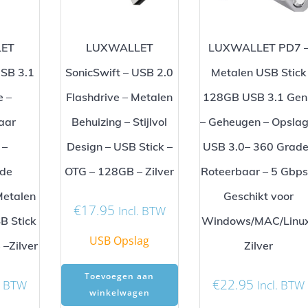
ET
LUXWALLET
LUXWALLET PD7 
USB 3.1
SonicSwift – USB 2.0
Metalen USB Stick
e –
Flashdrive – Metalen
128GB USB 3.1 Ge
aar
Behuizing – Stijlvol
– Geheugen – Opslag
 –
Design – USB Stick –
USB 3.0– 360 Grad
de
OTG – 128GB – Zilver
Roteerbaar – 5 Gbps
Metalen
Geschikt voor
€
17.95
Incl. BTW
B Stick
Windows/MAC/Linu
USB Opslag
–Zilver
Zilver
Toevoegen aan
€
22.95
l. BTW
Incl. BTW
winkelwagen