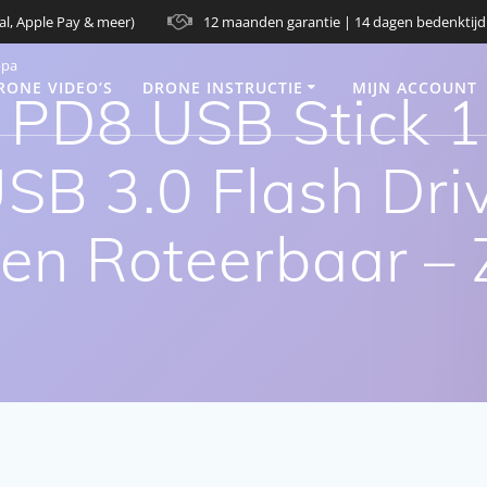
al, Apple Pay & meer)
12 maanden garantie | 14 dagen bedenktijd
opa
RONE VIDEO’S
DRONE INSTRUCTIE
MIJN ACCOUNT
PD8 USB Stick 
USB 3.0 Flash Dri
en Roteerbaar – Z