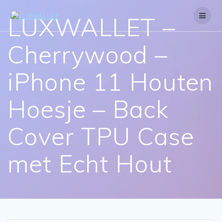
Skip
to
LUXWALLET –
content
Cherrywood –
iPhone 11 Houten
Hoesje – Back
Cover TPU Case
met Echt Hout