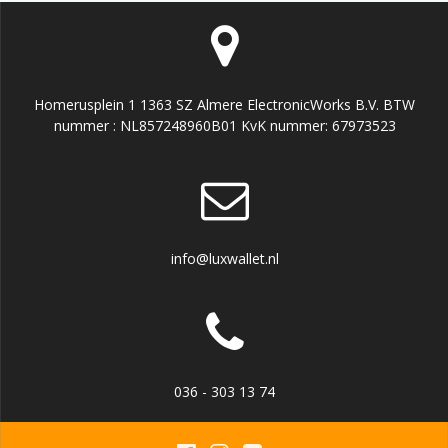
Homerusplein 1 1363 SZ Almere ElectronicWorks B.V. BTW
nummer : NL857248960B01 KvK nummer: 67973523
info@luxwallet.nl
036 - 303 13 74