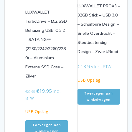
LUXWALLET PROX3 –
LUXWALLET
32GB Stick – USB 3.0
TurboDrive – M.2 SSD
– Schuifbare Design –
Behuizing USB-C 3.2
Snelle Overdracht –
– SATA NGFF
Stootbestendig
(2230/2242/2260/228
Design – Zwart/Rood
0) – Aluminium
€
13.95
Incl. BTW
Externe SSD Case –
Zilver
USB Opslag
Oorspronkelijke
Huidige
€
19.95
Incl.
€
29.95
Toevoegen aan
prijs
prijs
BTW
winkelwagen
was:
is:
€29.95.
€19.95.
USB Opslag
Toevoegen aan
winkelwagen