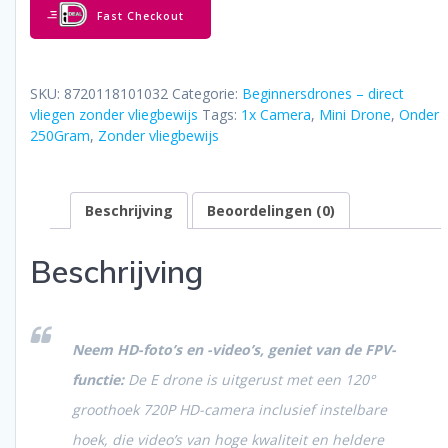
Drone
Fast Checkout
–
720P
–
Groothoek
SKU:
8720118101032
Categorie:
Beginnersdrones – direct
Camera
vliegen zonder vliegbewijs
Tags:
1x Camera
,
Mini Drone
,
Onder
–
250Gram
,
Zonder vliegbewijs
Vouwbaar
/
Compact
Beschrijving
Beoordelingen (0)
–
Quadcopter
aantal
Beschrijving
Neem HD-foto’s en -video’s, geniet van de FPV-
functie:
De E drone is uitgerust met een 120°
groothoek 720P HD-camera inclusief instelbare
hoek, die video’s van hoge kwaliteit en heldere