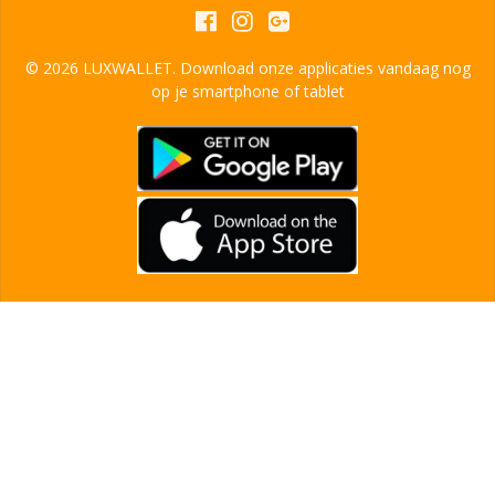
© 2026 LUXWALLET. Download onze applicaties vandaag nog
op je smartphone of tablet