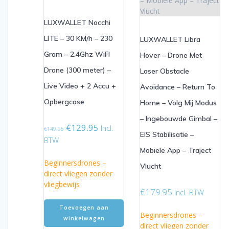
LUXWALLET Nocchi
LITE – 30 KM/h – 230
LUXWALLET Libra
Gram – 2.4Ghz WiFI
Hover – Drone Met
Drone (300 meter) –
Laser Obstacle
Live Video + 2 Accu +
Avoidance – Return To
Opbergcase
Home – Volg Mij Modus
– Ingebouwde Gimbal –
Oorspronkelijke
Huidige
€
129.95
Incl.
€
149.95
EIS Stabilisatie –
prijs
prijs
BTW
was:
is:
Mobiele App – Traject
€149.95.
€129.95.
Beginnersdrones –
Vlucht
direct vliegen zonder
vliegbewijs
€
179.95
Incl. BTW
Toevoegen aan
Beginnersdrones –
winkelwagen
direct vliegen zonder