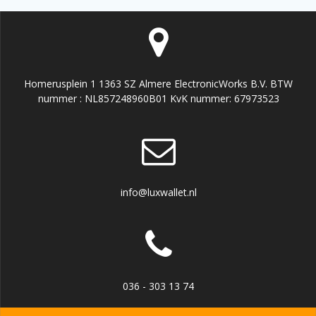
Homerusplein 1 1363 SZ Almere ElectronicWorks B.V. BTW
nummer : NL857248960B01 KvK nummer: 67973523
info@luxwallet.nl
036 - 303 13 74