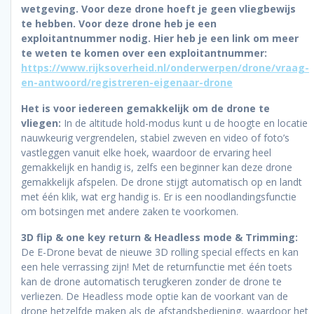
wetgeving. Voor deze drone hoeft je geen vliegbewijs
te hebben. Voor deze drone heb je een
exploitantnummer nodig. Hier heb je een link om meer
te weten te komen over een exploitantnummer:
https://www.rijksoverheid.nl/onderwerpen/drone/vraag-
en-antwoord/registreren-eigenaar-drone
Het is voor iedereen gemakkelijk om de drone te
vliegen:
In de altitude hold-modus kunt u de hoogte en locatie
nauwkeurig vergrendelen, stabiel zweven en video of foto’s
vastleggen vanuit elke hoek, waardoor de ervaring heel
gemakkelijk en handig is, zelfs een beginner kan deze drone
gemakkelijk afspelen. De drone stijgt automatisch op en landt
met één klik, wat erg handig is. Er is een noodlandingsfunctie
om botsingen met andere zaken te voorkomen.
3D flip & one key return & Headless mode & Trimming:
De E-Drone bevat de nieuwe 3D rolling special effects en kan
een hele verrassing zijn! Met de returnfunctie met één toets
kan de drone automatisch terugkeren zonder de drone te
verliezen. De Headless mode optie kan de voorkant van de
drone hetzelfde maken als de afstandsbediening, waardoor het