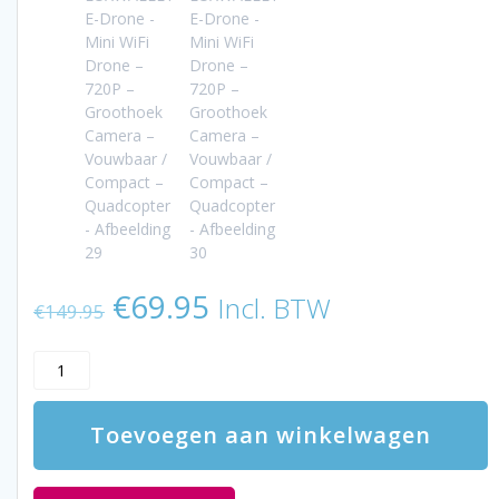
Oorspronkelijke
Huidige
€
69.95
Incl. BTW
€
149.95
prijs
prijs
was:
is:
LUXWALLET
€149.95.
€69.95.
E-
Drone
Toevoegen aan winkelwagen
-
Mini
WiFi