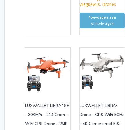
vliegbewijs
,
Drones
Toevoegen aan
winkelwagen
LUXWALLET LIBRA² SE
LUXWALLET LIBRA²
– 30KM/h – 214 Gram –
Drone – GPS WiFi 5GHz
WiFi GPS Drone – 2MP
– 4K Camera met EIS –