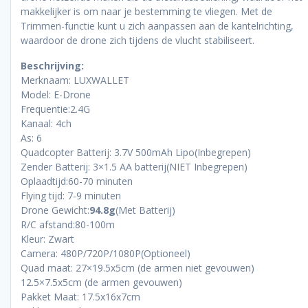
makkelijker is om naar je bestemming te vliegen. Met de
Trimmen-functie kunt u zich aanpassen aan de kantelrichting,
waardoor de drone zich tijdens de vlucht stabiliseert.
Beschrijving:
Merknaam: LUXWALLET
Model: E-Drone
Frequentie:2.4G
Kanaal: 4ch
As: 6
Quadcopter Batterij: 3.7V 500mAh Lipo(Inbegrepen)
Zender Batterij: 3×1.5 AA batterij(NIET Inbegrepen)
Oplaadtijd:60-70 minuten
Flying tijd: 7-9 minuten
Drone Gewicht:
94.8g
(Met Batterij)
R/C afstand:80-100m
Kleur: Zwart
Camera: 480P/720P/1080P(Optioneel)
Quad maat: 27×19.5x5cm (de armen niet gevouwen)
12.5×7.5x5cm (de armen gevouwen)
Pakket Maat: 17.5x16x7cm