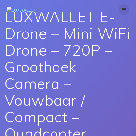
Skip
to
LUXWALLET E-
content
Drone – Mini WiFi
Drone – 720P –
Groothoek
Camera –
Vouwbaar /
Compact –
Quadcopter