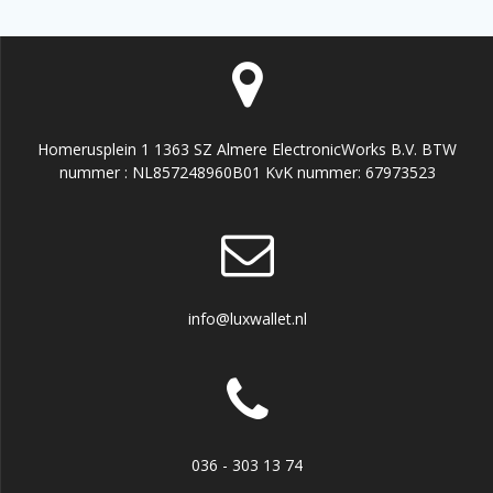
Homerusplein 1 1363 SZ Almere ElectronicWorks B.V. BTW
nummer : NL857248960B01 KvK nummer: 67973523
info@luxwallet.nl
036 - 303 13 74