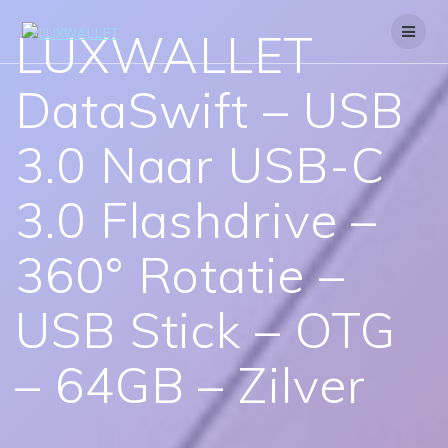
Skip
to
LUXWALLET
content
DataSwift – USB
3.0 Naar USB-C
3.0 Flashdrive –
360° Rotatie –
USB Stick – OTG
– 64GB – Zilver