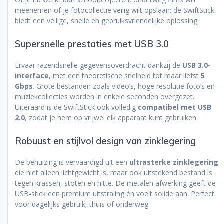
hoger
meenemen of je fotocollectie veilig wilt opslaan: de SwiftStick
–
biedt een veilige, snelle en gebruiksvriendelijke oplossing.
256GB
aantal
Supersnelle prestaties met USB 3.0
Ervaar razendsnelle gegevensoverdracht dankzij de
USB 3.0-
interface
, met een theoretische snelheid tot maar liefst
5
Gbps
. Grote bestanden zoals video’s, hoge resolutie foto’s en
muziekcollecties worden in enkele seconden overgezet.
Uiteraard is de SwiftStick ook volledig
compatibel met USB
2.0
, zodat je hem op vrijwel elk apparaat kunt gebruiken.
Robuust en stijlvol design van zinklegering
De behuizing is vervaardigd uit een
ultrasterke zinklegering
die niet alleen lichtgewicht is, maar ook uitstekend bestand is
tegen krassen, stoten en hitte. De metalen afwerking geeft de
USB-stick een premium uitstraling én voelt solide aan. Perfect
voor dagelijks gebruik, thuis of onderweg.