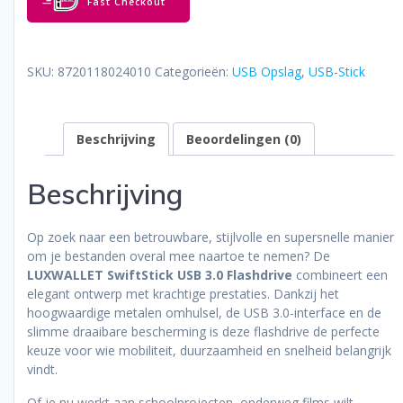
Fast Checkout
360°
Draaibare
Cover
–
SKU:
8720118024010
Categorieën:
USB Opslag
,
USB-Stick
Sleutelhangerdesign
-
Ultrasterke
Beschrijving
Beoordelingen (0)
Zinklegering
-
Windows
Beschrijving
98/2000/XP/Vista/7/8/10/11
-
MacOS
Op zoek naar een betrouwbare, stijlvolle en supersnelle manier
9.x
om je bestanden overal mee naartoe te nemen? De
en
LUXWALLET SwiftStick USB 3.0 Flashdrive
combineert een
hoger
elegant ontwerp met krachtige prestaties. Dankzij het
-
hoogwaardige metalen omhulsel, de USB 3.0-interface en de
Linux
slimme draaibare bescherming is deze flashdrive de perfecte
Kernel
keuze voor wie mobiliteit, duurzaamheid en snelheid belangrijk
2.4.x
vindt.
en
Of je nu werkt aan schoolprojecten, onderweg films wilt