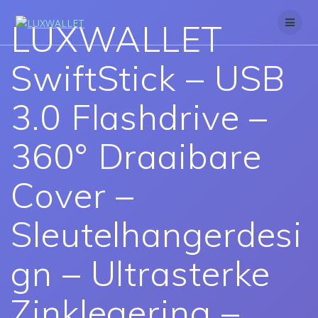
Skip
to
LUXWALLET
content
SwiftStick – USB
3.0 Flashdrive –
360° Draaibare
Cover –
Sleutelhangerdesi
gn – Ultrasterke
Zinklegering –