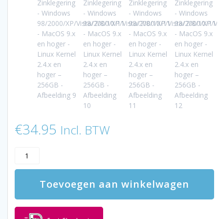
€
34.95
Incl. BTW
LUXWALLET
SwiftStick
-
Toevoegen aan winkelwagen
USB
3.0
Flashdrive
-