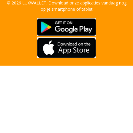
© 2026 LUXWALLET. Download onze applicaties vandaag nog
op je smartphone of tablet