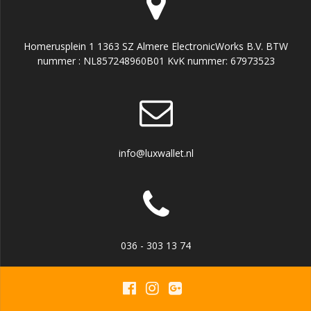
Homerusplein 1 1363 SZ Almere ElectronicWorks B.V. BTW
nummer : NL857248960B01 KvK nummer: 67973523
info@luxwallet.nl
036 - 303 13 74