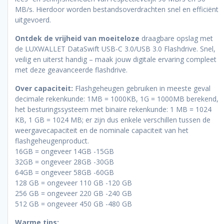
MB/s. Hierdoor worden bestandsoverdrachten snel en efficiënt
uitgevoerd.
Ontdek de vrijheid van moeiteloze
draagbare opslag met
de LUXWALLET DataSwift USB-C 3.0/USB 3.0 Flashdrive. Snel,
veilig en uiterst handig – maak jouw digitale ervaring compleet
met deze geavanceerde flashdrive.
Over capaciteit:
Flashgeheugen gebruiken in meeste geval
decimale rekenkunde: 1MB = 1000KB, 1G = 1000MB berekend,
het besturingssysteem met binaire rekenkunde: 1 MB = 1024
KB, 1 GB = 1024 MB; er zijn dus enkele verschillen tussen de
weergavecapaciteit en de nominale capaciteit van het
flashgeheugenproduct.
16GB = ongeveer 14GB -15GB
32GB = ongeveer 28GB -30GB
64GB = ongeveer 58GB -60GB
128 GB = ongeveer 110 GB -120 GB
256 GB = ongeveer 220 GB -240 GB
512 GB = ongeveer 450 GB -480 GB
Warme tips: