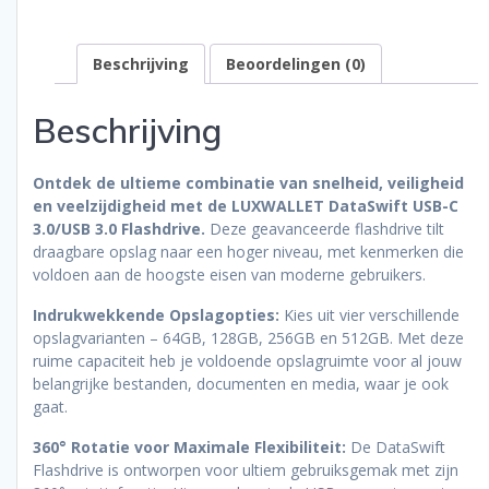
Rotatie
–
Beschrijving
Beoordelingen (0)
USB
Stick
–
Beschrijving
OTG
–
128GB
Ontdek de ultieme combinatie van snelheid, veiligheid
-
en veelzijdigheid met de LUXWALLET DataSwift USB-C
Zilver
3.0/USB 3.0 Flashdrive.
Deze geavanceerde flashdrive tilt
aantal
draagbare opslag naar een hoger niveau, met kenmerken die
voldoen aan de hoogste eisen van moderne gebruikers.
Indrukwekkende Opslagopties:
Kies uit vier verschillende
opslagvarianten – 64GB, 128GB, 256GB en 512GB. Met deze
ruime capaciteit heb je voldoende opslagruimte voor al jouw
belangrijke bestanden, documenten en media, waar je ook
gaat.
360° Rotatie voor Maximale Flexibiliteit:
De DataSwift
Flashdrive is ontworpen voor ultiem gebruiksgemak met zijn