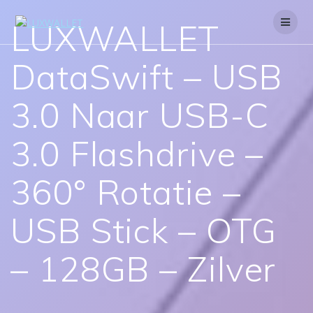
Skip
to
LUXWALLET
content
DataSwift – USB
3.0 Naar USB-C
3.0 Flashdrive –
360° Rotatie –
USB Stick – OTG
– 128GB – Zilver