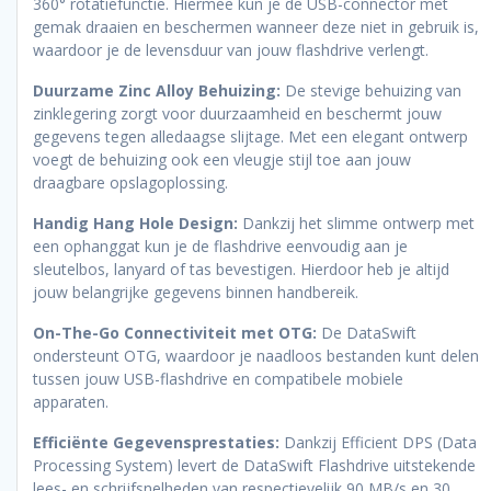
360° rotatiefunctie. Hiermee kun je de USB-connector met
gemak draaien en beschermen wanneer deze niet in gebruik is,
waardoor je de levensduur van jouw flashdrive verlengt.
Duurzame Zinc Alloy Behuizing:
De stevige behuizing van
zinklegering zorgt voor duurzaamheid en beschermt jouw
gegevens tegen alledaagse slijtage. Met een elegant ontwerp
voegt de behuizing ook een vleugje stijl toe aan jouw
draagbare opslagoplossing.
Handig Hang Hole Design:
Dankzij het slimme ontwerp met
een ophanggat kun je de flashdrive eenvoudig aan je
sleutelbos, lanyard of tas bevestigen. Hierdoor heb je altijd
jouw belangrijke gegevens binnen handbereik.
On-The-Go Connectiviteit met OTG:
De DataSwift
ondersteunt OTG, waardoor je naadloos bestanden kunt delen
tussen jouw USB-flashdrive en compatibele mobiele
apparaten.
Efficiënte Gegevensprestaties:
Dankzij Efficient DPS (Data
Processing System) levert de DataSwift Flashdrive uitstekende
lees- en schrijfsnelheden van respectievelijk 90 MB/s en 30