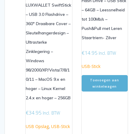
Flash Drive – USB Stick
LUXWALLET SwiftStick
– 64GB – Leessnelheid
– USB 3.0 Flashdrive –
tot 100Mb/s –
360° Draaibare Cover –
Push&Pull met Leren
Sleutelhangerdesign –
Staartriem- Zilver
Ultrasterke
Zinklegering –
€
14.95
Incl. BTW
Windows
USB-Stick
98/2000/XP/Vista/7/8/1
0/11 – MacOS 9.x en
Toevoegen aan
winkelwagen
hoger – Linux Kernel
2.4.x en hoger – 256GB
€
34.95
Incl. BTW
USB Opslag
,
USB-Stick