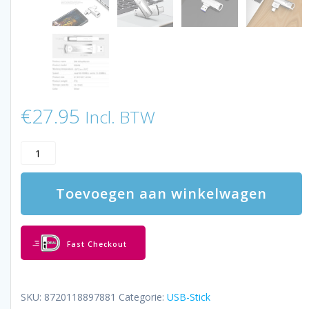
€
27.95
Incl. BTW
LUXWALLET
DataSwift
–
Toevoegen aan winkelwagen
USB
3.0
Naar
USB-
Fast Checkout
C
3.0
Flashdrive
-
SKU:
8720118897881
Categorie:
USB-Stick
360°