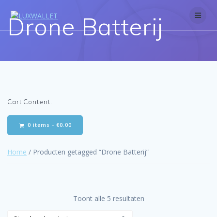
Skip
to
Drone Batterij
content
Cart Content:
0 items -
€
0.00
Home
/ Producten getagged “Drone Batterij”
Toont alle 5 resultaten