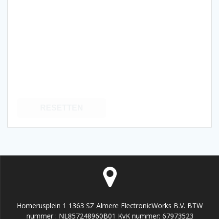
RESETTEN
Homerusplein 1 1363 SZ Almere ElectronicWorks B.V. BTW
nummer : NL857248960B01 KvK nummer: 67973523