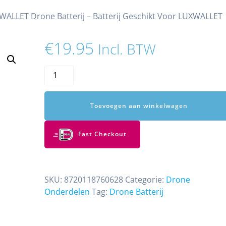
WALLET Drone Batterij – Batterij Geschikt Voor LUXWALLET
€
19.95
Incl. BTW
LUXWALLET
Drone
Batterij
Toevoegen aan winkelwagen
–
Batterij
Geschikt
Fast Checkout
Voor
LUXWALLET
LIBRA
SKU:
8720118760628
Categorie:
Drone
Drone
Onderdelen
Tag:
Drone Batterij
aantal