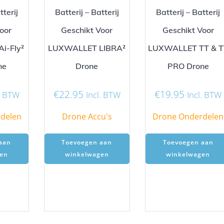
tterij
Batterij – Batterij
Batterij – Batterij
oor
Geschikt Voor
Geschikt Voor
i-Fly²
LUXWALLET LIBRA²
LUXWALLET TT & T
ne
Drone
PRO Drone
€
22.95
€
19.95
l. BTW
Incl. BTW
Incl. BTW
delen
Drone Accu's
Drone Onderdelen
aan
Toevoegen aan
Toevoegen aan
en
winkelwagen
winkelwagen