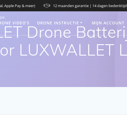
al, Apple Pay & meer)
12 maanden garantie | 14 dagen bedenktijd
opa
RONE VIDEO’S
DRONE INSTRUCTIE
MIJN ACCOUNT
 Drone Batterij 
oor LUXWALLET 