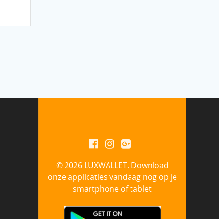
© 2026 LUXWALLET. Download
onze applicaties vandaag nog op je
smartphone of tablet