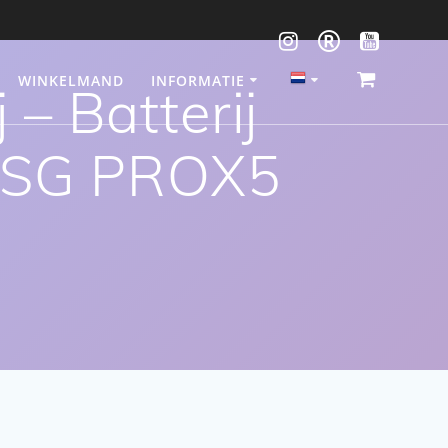
WINKELMAND
INFORMATIE
– Batterij
 SG PROX5