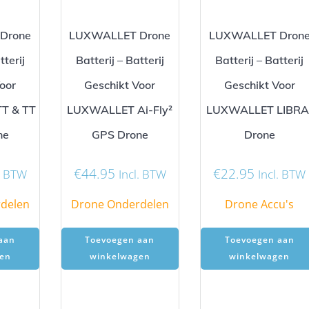
Drone
LUXWALLET Drone
LUXWALLET Dron
tterij
Batterij – Batterij
Batterij – Batterij
oor
Geschikt Voor
Geschikt Voor
T & TT
LUXWALLET Ai-Fly²
LUXWALLET LIBRA
ne
GPS Drone
Drone
€
44.95
€
22.95
l. BTW
Incl. BTW
Incl. BTW
delen
Drone Onderdelen
Drone Accu's
aan
Toevoegen aan
Toevoegen aan
en
winkelwagen
winkelwagen