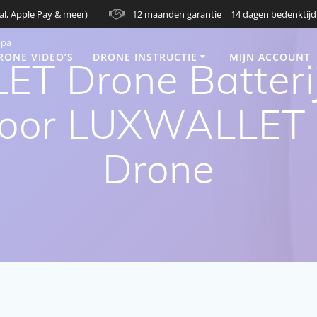
al, Apple Pay & meer)
12 maanden garantie | 14 dagen bedenktijd
opa
RONE VIDEO’S
DRONE INSTRUCTIE
MIJN ACCOUNT
 Drone Batterij 
 Voor LUXWALLET
Drone