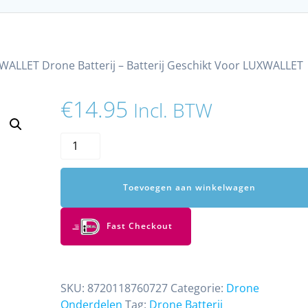
WALLET Drone Batterij – Batterij Geschikt Voor LUXWALLET
€
14.95
Incl. BTW
LUXWALLET
Drone
Batterij
Toevoegen aan winkelwagen
–
Batterij
Geschikt
Fast Checkout
Voor
LUXWALLET
SG
SKU:
8720118760727
Categorie:
Drone
PROX5
Onderdelen
Tag:
Drone Batterij
Drone