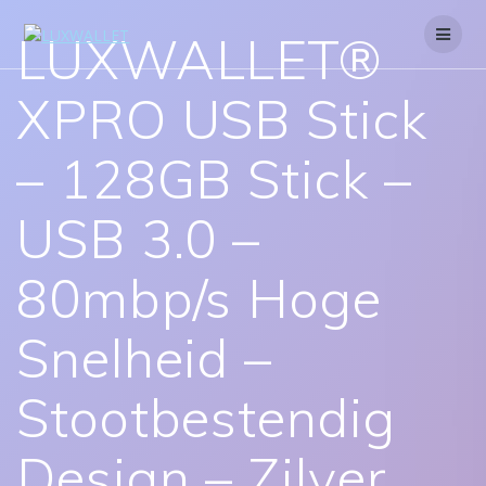
Skip
to
LUXWALLET®
content
XPRO USB Stick
– 128GB Stick –
USB 3.0 –
80mbp/s Hoge
Snelheid –
Stootbestendig
Design – Zilver