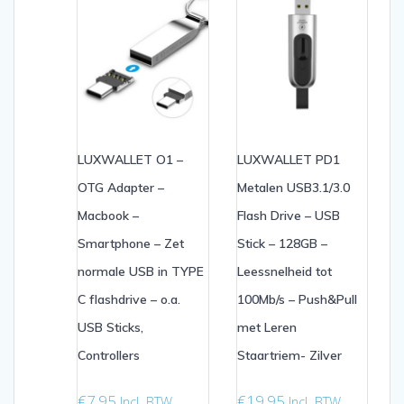
LUXWALLET O1 –
LUXWALLET PD1
OTG Adapter –
Metalen USB3.1/3.0
Macbook –
Flash Drive – USB
Smartphone – Zet
Stick – 128GB –
normale USB in TYPE
Leessnelheid tot
C flashdrive – o.a.
100Mb/s – Push&Pull
USB Sticks,
met Leren
Controllers
Staartriem- Zilver
€
7.95
€
19.95
Incl. BTW
Incl. BTW