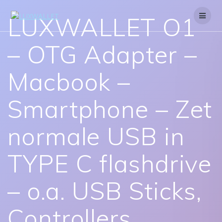
Skip
to
LUXWALLET O1
content
– OTG Adapter –
Macbook –
Smartphone – Zet
normale USB in
TYPE C flashdrive
– o.a. USB Sticks,
Controllers