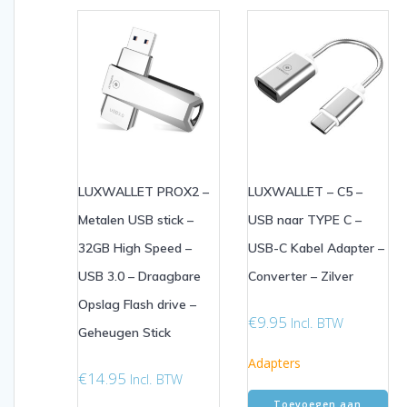
LUXWALLET PROX2 –
LUXWALLET – C5 –
Metalen USB stick –
USB naar TYPE C –
32GB High Speed –
USB-C Kabel Adapter –
USB 3.0 – Draagbare
Converter – Zilver
Opslag Flash drive –
€
9.95
Incl. BTW
Geheugen Stick
Adapters
€
14.95
Incl. BTW
Toevoegen aan