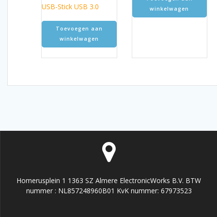
USB-Stick USB 3.0
winkelwagen
Toevoegen aan
winkelwagen
Homerusplein 1 1363 SZ Almere ElectronicWorks B.V. BTW
nummer : NL857248960B01 KvK nummer: 67973523