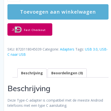
O1
-
Toevoegen aan winkelwagen
OTG
Adapter
-
Macbook
Fast Checkout
-
Smartphone
-
Zet
SKU:
8720118045039
Categorie:
Adapters
Tags:
USB 3.0
,
USB-
normale
C naar USB
USB
in
TYPE
Beschrijving
Beoordelingen (0)
C
flashdrive
-
Beschrijving
o.a.
USB
Sticks,
Deze Type-C-adapter is compatibel met de meeste Android
Controllers
telefoons met een type C aansluiting.
aantal