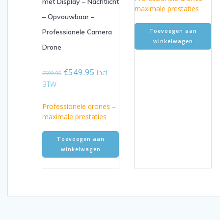
met Display – Nachtlicht
maximale prestaties
– Opvouwbaar –
Toevoegen aan
Professionele Camera
winkelwagen
Drone
Oorspronkelijke
Huidige
€
549.95
Incl.
€
599.95
prijs
prijs
BTW
was:
is:
€599.95.
€549.95.
Professionele drones –
maximale prestaties
Toevoegen aan
winkelwagen