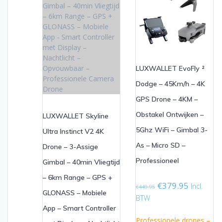
LUXWALLET EvoFly ²
Dodge – 45Km/h – 4K
GPS Drone – 4KM –
Obstakel Ontwijken –
LUXWALLET Skyline
5Ghz WiFi – Gimbal 3-
Ultra Instinct V2 4K
As – Micro SD –
Drone – 3-Assige
Professioneel
Gimbal – 40min Vliegtijd
– 6km Range – GPS +
Oorspronkelijke
Huidige
€
379.95
Incl.
€
449.95
GLONASS – Mobiele
prijs
prijs
BTW
was:
is:
App – Smart Controller
€449.95.
€379.95.
Professionele drones –