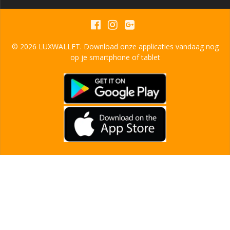
© 2026 LUXWALLET. Download onze applicaties vandaag nog
op je smartphone of tablet