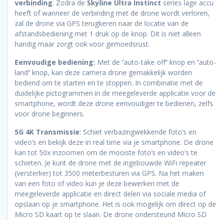
verbinding
: Zodra de
Skyline Ultra Instinct
series lage accu
heeft of wanneer de verbinding met de drone wordt verloren,
zal de drone via GPS terugkeren naar de locatie van de
afstandsbediening met 1 druk op de knop. Dit is niet alleen
handig maar zorgt ook voor gemoedsrust.
Eenvoudige bediening:
Met de ‘’auto-take off’’ knop en ‘’auto-
land’’ knop, kan deze camera drone gemakkelijk worden
bediend om te starten en te stoppen. In combinatie met de
duidelijke pictogrammen in de meegeleverde applicatie voor de
smartphone, wordt deze drone eenvoudiger te bedienen, zelfs
voor drone beginners.
5G 4K Transmissie
: Schiet verbazingwekkende foto’s en
video’s en bekijk deze in real time via je smartphone. De drone
kan tot 50x inzoomen om de mooiste foto’s en video’s te
schieten. Je kunt de drone met de ingebouwde WiFi repeater
(versterker) tot 3500 meterbesturen via GPS. Na het maken
van een foto of video kun je deze bewerken met de
meegeleverde applicatie en direct delen via sociale media of
opslaan op je smartphone. Het is ook mogelijk om direct op de
Micro SD kaart op te slaan. De drone ondersteund Micro SD