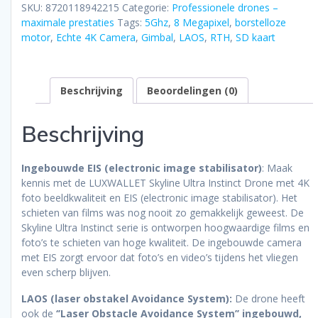
SKU:
8720118942215
Categorie:
Professionele drones –
maximale prestaties
Tags:
5Ghz
,
8 Megapixel
,
borstelloze
motor
,
Echte 4K Camera
,
Gimbal
,
LAOS
,
RTH
,
SD kaart
Beschrijving
Beoordelingen (0)
Beschrijving
Ingebouwde EIS (electronic image stabilisator)
: Maak
kennis met de LUXWALLET Skyline Ultra Instinct Drone met 4K
foto beeldkwaliteit en EIS (electronic image stabilisator). Het
schieten van films was nog nooit zo gemakkelijk geweest. De
Skyline Ultra Instinct serie is ontworpen hoogwaardige films en
foto’s te schieten van hoge kwaliteit. De ingebouwde camera
met EIS zorgt ervoor dat foto’s en video’s tijdens het vliegen
even scherp blijven.
LAOS (laser obstakel Avoidance System):
De drone heeft
ook de
‘’Laser Obstacle Avoidance System’’ ingebouwd,