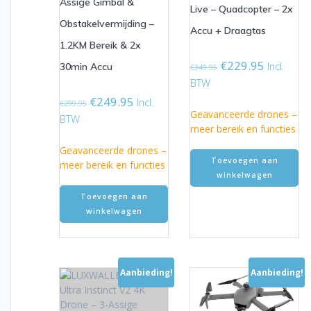
Assige Gimbal &
Live – Quadcopter – 2x
Obstakelvermijding –
Accu + Draagtas
1.2KM Bereik & 2x
Oorspronkelijke
Huidige
€
229.95
Incl.
30min Accu
€
349.95
prijs
prijs
BTW
was:
is:
Oorspronkelijke
Huidige
€
249.95
Incl.
€
299.95
€349.95.
€229.95.
Geavanceerde drones –
prijs
prijs
BTW
meer bereik en functies
was:
is:
€299.95.
€249.95.
Geavanceerde drones –
Toevoegen aan
meer bereik en functies
winkelwagen
Toevoegen aan
winkelwagen
Aanbieding!
Aanbieding!