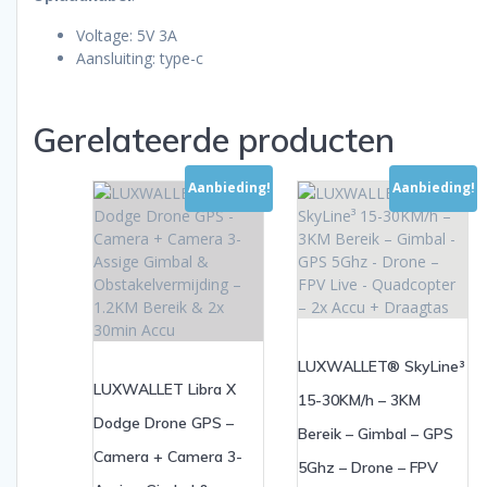
Voltage: 5V 3A
Aansluiting: type-c
Gerelateerde producten
Aanbieding!
Aanbieding!
LUXWALLET® SkyLine³
LUXWALLET Libra X
15-30KM/h – 3KM
Dodge Drone GPS –
Bereik – Gimbal – GPS
Camera + Camera 3-
5Ghz – Drone – FPV