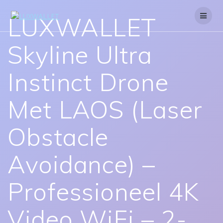
Skip
to
LUXWALLET
content
Skyline Ultra
Instinct Drone
Met LAOS (Laser
Obstacle
Avoidance) –
Professioneel 4K
Video WiFi – 2-