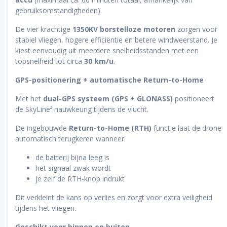
gebruiksomstandigheden).
De vier krachtige
1350KV borstelloze motoren
zorgen voor
stabiel vliegen, hogere efficiëntie en betere windweerstand. Je
kiest eenvoudig uit meerdere snelheidsstanden met een
topsnelheid tot circa
30 km/u
.
GPS-positionering + automatische Return-to-Home
Met het
dual-GPS systeem (GPS + GLONASS)
positioneert
de SkyLine³ nauwkeurig tijdens de vlucht.
De ingebouwde
Return-to-Home (RTH)
functie laat de drone
automatisch terugkeren wanneer:
de batterij bijna leeg is
het signaal zwak wordt
je zelf de RTH-knop indrukt
Dit verkleint de kans op verlies en zorgt voor extra veiligheid
tijdens het vliegen.
Geschikt voor binnen en buiten