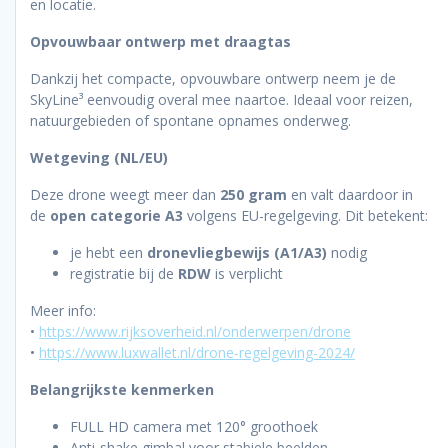
en locatie.
Opvouwbaar ontwerp met draagtas
Dankzij het compacte, opvouwbare ontwerp neem je de
SkyLine³ eenvoudig overal mee naartoe. Ideaal voor reizen,
natuurgebieden of spontane opnames onderweg.
Wetgeving (NL/EU)
Deze drone weegt meer dan
250 gram
en valt daardoor in
de
open categorie A3
volgens EU-regelgeving. Dit betekent:
je hebt een
dronevliegbewijs (A1/A3)
nodig
registratie bij de
RDW
is verplicht
Meer info:
•
https://www.rijksoverheid.nl/onderwerpen/drone
•
https://www.luxwallet.nl/drone-regelgeving-2024/
Belangrijkste kenmerken
FULL HD camera met 120° groothoek
Anti-shake gimbal voor stabiele beelden