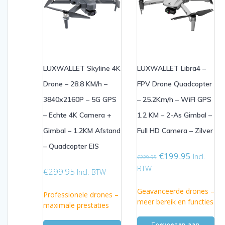
LUXWALLET Skyline 4K
LUXWALLET Libra4 –
Drone – 28.8 KM/h –
FPV Drone Quadcopter
3840x2160P – 5G GPS
– 25.2Km/h – WiFI GPS
– Echte 4K Camera +
1.2 KM – 2-As Gimbal –
Gimbal – 1.2KM Afstand
Full HD Camera – Zilver
– Quadcopter EIS
Oorspronkelijke
Huidige
€
199.95
Incl.
€
229.95
prijs
prijs
BTW
€
299.95
Incl. BTW
was:
is:
€229.95.
€199.95.
Geavanceerde drones –
Professionele drones –
meer bereik en functies
maximale prestaties
Toevoegen aan