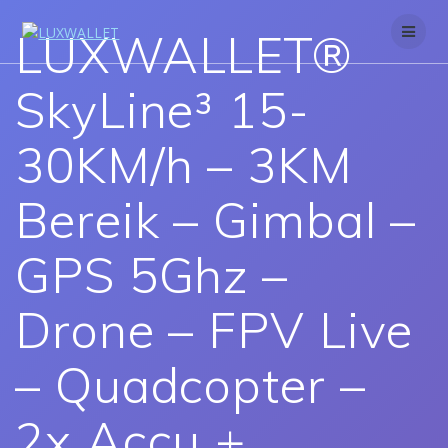
Skip
to
LUXWALLET®
content
SkyLine³ 15-
30KM/h – 3KM
Bereik – Gimbal –
GPS 5Ghz –
Drone – FPV Live
– Quadcopter –
2x Accu +