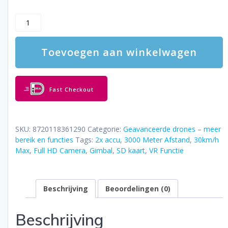
prijs
prijs
was:
is:
LUXWALLET®
€349.95.
€229.95.
SkyLine³
15-
Toevoegen aan winkelwagen
30KM/h
–
3KM
Bereik
Fast Checkout
–
Gimbal
-
GPS
SKU:
8720118361290
Categorie:
Geavanceerde drones – meer
5Ghz
bereik en functies
Tags:
2x accu
,
3000 Meter Afstand
,
30km/h
-
Max
,
Full HD Camera
,
Gimbal
,
SD kaart
,
VR Functie
Drone
–
FPV
Beschrijving
Beoordelingen (0)
Live
-
Quadcopter
Beschrijving
–