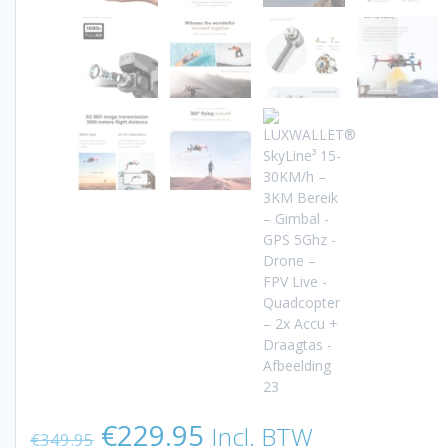
Oorspronkelijke
Huidige
€
229.95
Incl. BTW
€
349.95