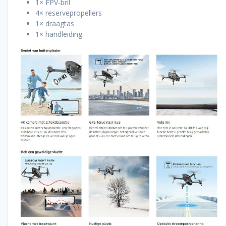
1× FPV-bril
4× reservepropellers
1× draagtas
1× handleiding