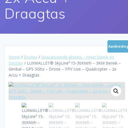
Draagtas
Aanbieding
Home
/
Drones
/
Geavanceerde drones – meer bereik en
functies
/ LUXWALLET® SkyLine³ 15-30KM/h – 3KM Bereik –
Gimbal – GPS 5Ghz – Drone – FPV Live – Quadcopter – 2x
Accu + Draagtas