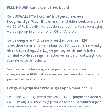
2x
Accu
FULL HD WiFi-camera met live beeld
+
De
LUXWALLET® SkyLine³
is uitgerust met een
Draagtas
hoogwaardige FULL HD-camera met stabiele beeldoverdracht
aantal
via 5G WiFi. Je bekijkt live beelden zonder merkbare vertraging
via de app op je smartphone (iOS en Android).
De beweegbare PTZ-camera beschikt over een
120°
groothoeklens
en is kantelbaar tot
90°
, zodat je eenvoudig
elke hoek vastlegt. Dankzij de geïntegreerde
anti-shake
gimbal
worden trillingen effectief verminderd, wat zorgt voor
stabiele foto’s en video’s.
Voor een extra beleving kun je je smartphone in de
meegeleverde
FPV-bril
plaatsen en live meekijken vanuit het
perspectief van de drone.
Lange vliegtijd met krachtige Li-polymeer accu’s
De drone wordt geleverd met
2× 11,1V Li-polymeer accu’s
(4000 mAh)
. Hiermee vlieg je tot ongeveer
30 minuten per
accu
(maximaal ca. 60 minuten totaal, afhankelijk van