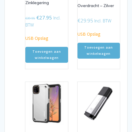
Zinklegering
Overdracht – Zilver
Oorspronkelijke
Huidige
€
27.95
Incl.
€
39.95
€
29.95
Incl. BTW
prijs
prijs
BTW
was:
is:
USB Opslag
€39.95.
€27.95.
USB Opslag
Toevoegen aan
Toevoegen aan
winkelwagen
winkelwagen