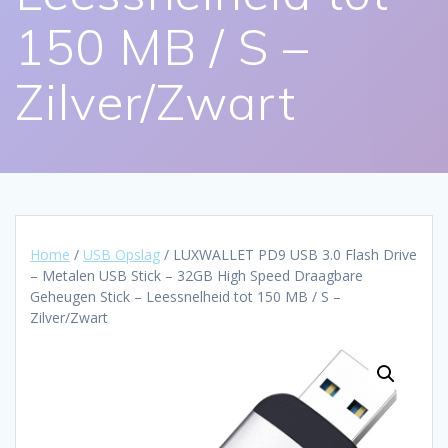
150 MB / S –
Zilver/Zwart
Home
/
USB Opslag
/ LUXWALLET PD9 USB 3.0 Flash Drive
– Metalen USB Stick – 32GB High Speed Draagbare
Geheugen Stick – Leessnelheid tot 150 MB / S –
Zilver/Zwart