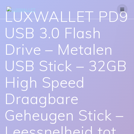
Skip
to
LUXWALLET PD9
content
USB 3.0 Flash
Drive – Metalen
USB Stick – 32GB
High Speed
Draagbare
Geheugen Stick –
Leessnelheid tot