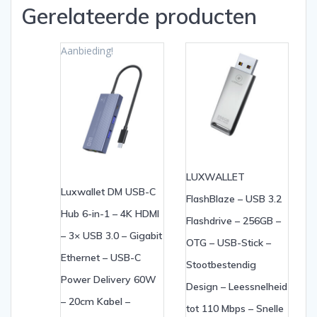
Gerelateerde producten
Aanbieding!
LUXWALLET
Luxwallet DM USB-C
FlashBlaze – USB 3.2
Hub 6-in-1 – 4K HDMI
Flashdrive – 256GB –
– 3× USB 3.0 – Gigabit
OTG – USB-Stick –
Ethernet – USB-C
Stootbestendig
Power Delivery 60W
Design – Leessnelheid
– 20cm Kabel –
tot 110 Mbps – Snelle