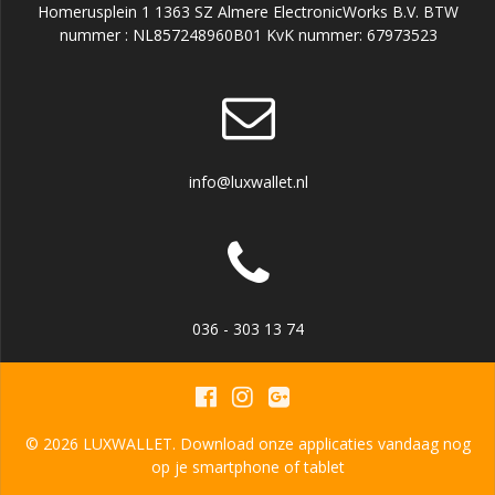
Homerusplein 1 1363 SZ Almere ElectronicWorks B.V. BTW
nummer : NL857248960B01 KvK nummer: 67973523
info@luxwallet.nl
036 - 303 13 74
© 2026 LUXWALLET. Download onze applicaties vandaag nog
op je smartphone of tablet