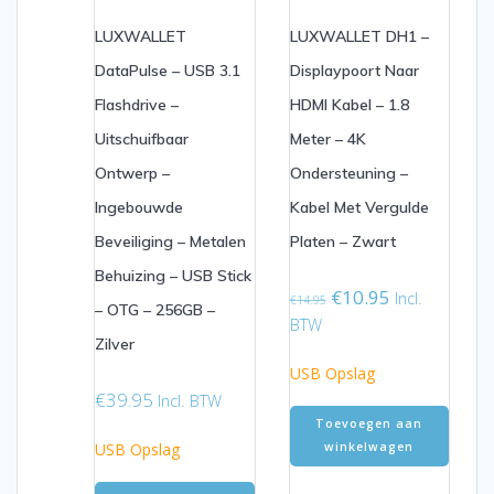
LUXWALLET
LUXWALLET DH1 –
DataPulse – USB 3.1
Displaypoort Naar
Flashdrive –
HDMI Kabel – 1.8
Uitschuifbaar
Meter – 4K
Ontwerp –
Ondersteuning –
Ingebouwde
Kabel Met Vergulde
Beveiliging – Metalen
Platen – Zwart
Behuizing – USB Stick
Oorspronkelijke
Huidige
€
10.95
Incl.
€
14.95
– OTG – 256GB –
prijs
prijs
BTW
was:
is:
Zilver
€14.95.
€10.95.
USB Opslag
€
39.95
Incl. BTW
Toevoegen aan
USB Opslag
winkelwagen