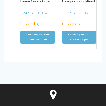
Frame Case – Groen
Design – Zwart/Rood
€
24.95
€
13.95
Incl. BTW
Incl. BTW
USB Opslag
USB Opslag
Toevoegen aan
Toevoegen aan
winkelwagen
winkelwagen