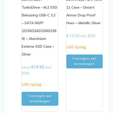
TurboDrive – M.2 SSD
11 Case – Desert
Behuizing USB-C 3.2
Armor Drop Proof
– SATA NGFF
Hoes – Metallic Silver
(2230/2242/2260/228
€
13.95
Incl. BTW
0) – Aluminium
Externe SSD Case –
USB Opslag
Zilver
Toevoegen aan
winkelwagen
Oorspronkelijke
Huidige
€
19.95
Incl.
€
29.95
prijs
prijs
BTW
was:
is:
€29.95.
€19.95.
USB Opslag
Toevoegen aan
winkelwagen