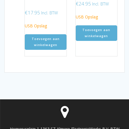
€
24.95
Incl. BTW
€
17.95
Incl. BTW
USB Opslag
USB Opslag
Toevoegen aan
winkelwagen
Toevoegen aan
winkelwagen
Homerusplein 1 1363 SZ Almere ElectronicWorks B.V. BTW