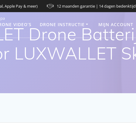
al, Apple Pay & meer)
12 maanden garantie | 14 dagen bedenktijd
opa
RONE VIDEO’S
DRONE INSTRUCTIE
MIJN ACCOUNT
 Drone Batterij 
or LUXWALLET Sk