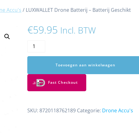
ne Accu's
/ LUXWALLET Drone Batterij – Batterij Geschikt
€
59.95
Incl. BTW
LUXWALLET
Drone
Batterij
Toevoegen aan winkelwagen
–
Batterij
Geschikt
Fast Checkout
Voor
LUXWALLET
Skyline²
SKU:
8720118762189
Categorie:
Drone Accu's
Drone
aantal