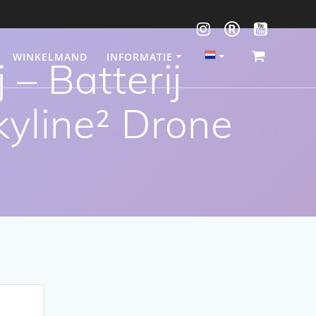
WINKELMAND
INFORMATIE
– Batterij
yline² Drone