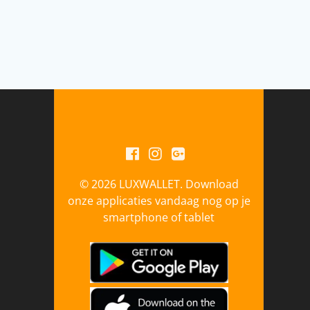
© 2026 LUXWALLET. Download
onze applicaties vandaag nog op je
smartphone of tablet