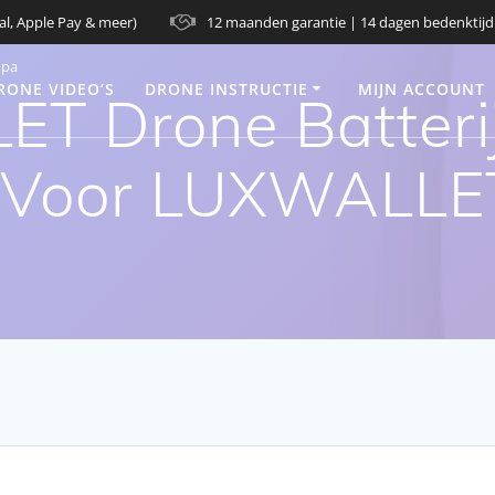
al, Apple Pay & meer)
12 maanden garantie | 14 dagen bedenktijd
opa
RONE VIDEO’S
DRONE INSTRUCTIE
MIJN ACCOUNT
 Drone Batterij 
t Voor LUXWALLE