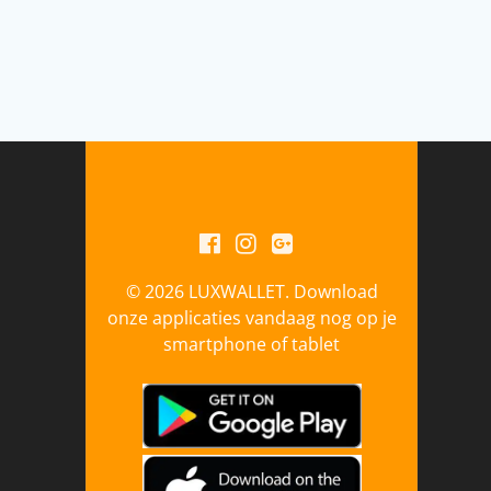
© 2026 LUXWALLET. Download
onze applicaties vandaag nog op je
smartphone of tablet