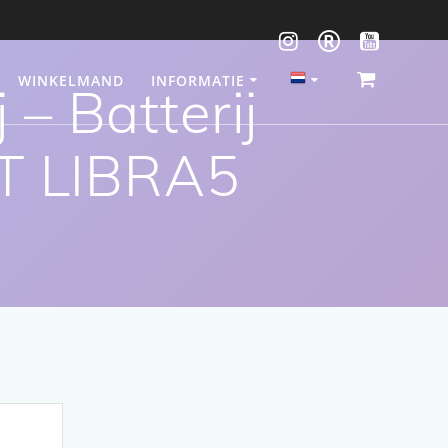
WINKELMAND
INFORMATIE
– Batterij
T LIBRA5