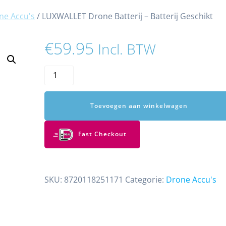
ne Accu's
/ LUXWALLET Drone Batterij – Batterij Geschikt
€
59.95
Incl. BTW
LUXWALLET
Drone
Batterij
Toevoegen aan winkelwagen
–
Batterij
Geschikt
Fast Checkout
Voor
LUXWALLET
LIBRA5
SKU:
8720118251171
Categorie:
Drone Accu's
aantal