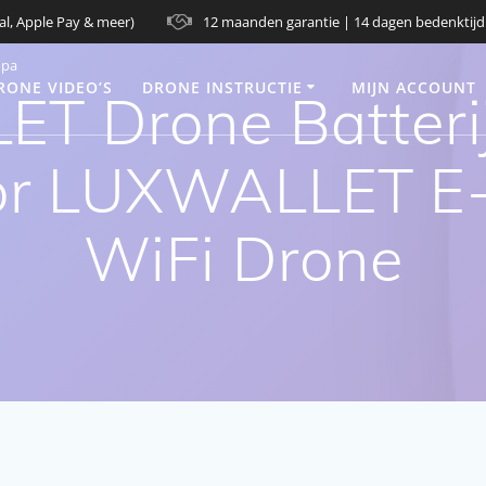
al, Apple Pay & meer)
12 maanden garantie | 14 dagen bedenktijd
opa
RONE VIDEO’S
DRONE INSTRUCTIE
MIJN ACCOUNT
 Drone Batterij 
or LUXWALLET E-
WiFi Drone