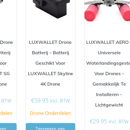
Drone
LUXWALLET Drone
LUXWALLET AERO 
tterij
Batterij – Batterij
Universele
oor
Geschikt Voor
Waterlandingsgeste
T SG
LUXWALLET Skyline
Voor Drones –
one
4K Drone
Gemakkelijk Te
Installeren –
€
59.95
l. BTW
Incl. BTW
Lichtgewicht
delen
Drone Onderdelen
€
29.95
Incl. BTW
aan
Toevoegen aan