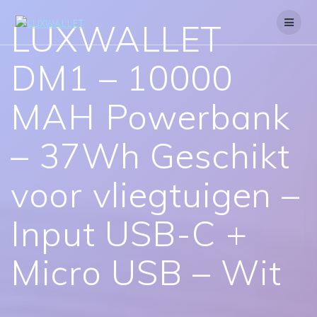
Skip
to
LUXWALLET
content
DM1 – 10000
MAH Powerbank
– 37Wh Geschikt
voor vliegtuigen –
Input USB-C +
Micro USB – Wit