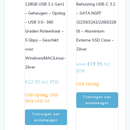
128GB USB 3.1 Gen1
Behuizing USB-C 3.2
– Geheugen – Opslag
– SATA NGFF
– USB 3.0– 360
(2230/2242/2260/228
Graden Roteerbaar –
0) – Aluminium
5 Gbps – Geschikt
Externe SSD Case –
voor
Zilver
Windows/MAC/Linux-
Oorspronkelijke
Huidige
€
19.95
Incl.
€
29.95
Zilver
prijs
prijs
BTW
was:
is:
€
22.95
€29.95.
€19.95.
Incl. BTW
USB Opslag
USB Opslag
,
USB-
Toevoegen aan
Stick USB 3.0
winkelwagen
Toevoegen aan
winkelwagen