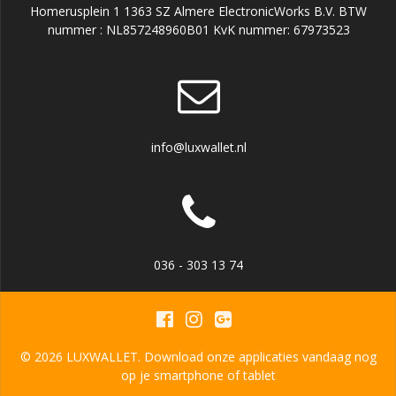
Homerusplein 1 1363 SZ Almere ElectronicWorks B.V. BTW
nummer : NL857248960B01 KvK nummer: 67973523
info@luxwallet.nl
036 - 303 13 74
© 2026 LUXWALLET. Download onze applicaties vandaag nog
op je smartphone of tablet