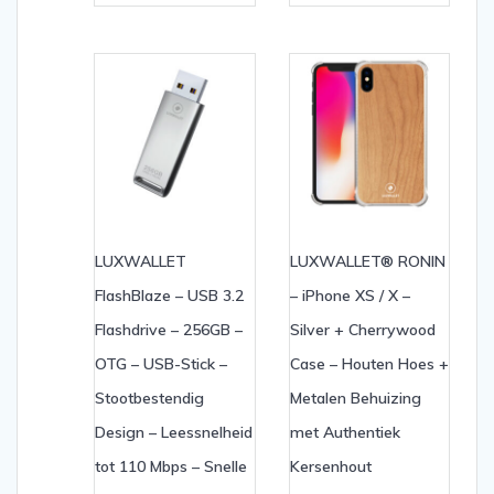
LUXWALLET
LUXWALLET® RONIN
FlashBlaze – USB 3.2
– iPhone XS / X –
Flashdrive – 256GB –
Silver + Cherrywood
OTG – USB-Stick –
Case – Houten Hoes +
Stootbestendig
Metalen Behuizing
Design – Leessnelheid
met Authentiek
tot 110 Mbps – Snelle
Kersenhout