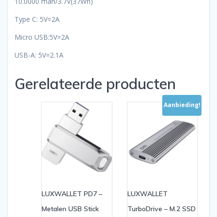
10.0000 mah/3.7V(37Wh)
Type C: 5V=2A
Micro USB:5V=2A
USB-A: 5V=2.1A
Gerelateerde producten
Aanbieding!
LUXWALLET PD7 –
LUXWALLET
Metalen USB Stick
TurboDrive – M.2 SSD