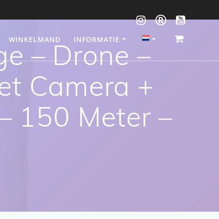
WINKELMAND
INFORMATIE
e – Drone –
et Camera +
 – 150 Meter –