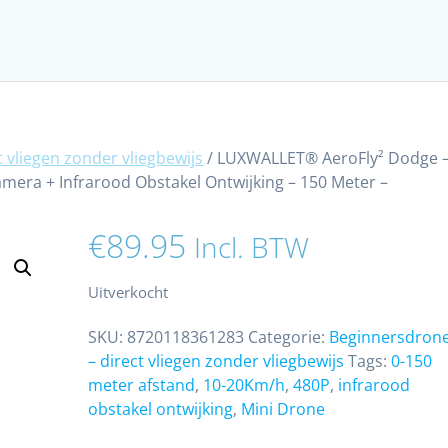
 vliegen zonder vliegbewijs
/ LUXWALLET® AeroFly² Dodge 
mera + Infrarood Obstakel Ontwijking – 150 Meter –
€
89.95
Incl. BTW
Uitverkocht
SKU:
8720118361283
Categorie:
Beginnersdron
– direct vliegen zonder vliegbewijs
Tags:
0-150
meter afstand
,
10-20Km/h
,
480P
,
infrarood
obstakel ontwijking
,
Mini Drone