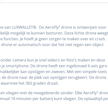
one van LUXWALLET®. De AeroFly² drone is ontworpen voor
kelijk mogelijk te kunnen besturen. Deze lichte drone weeg
ze functies. Je hoeft je geen zorgen te maken over en crash.
drone er automatisch voor dat het niet tegen een object
onder camera kun je snel video’s en foto’s maken en deze
op je smartphone. De drone heeft een ingebouwd 6-axis gyro
makkelijker kan opstijgen en zweven. Met een simpele toets
t de drone naar de plek van opstijgen terugkeert. De drone
 waarmee het 360 graden draait.
laten vliegen met de meegeleverde zender. Elke AeroFly² dro
maal 18 minuten per batterij kunt vliegen. De oplaadtijd pe