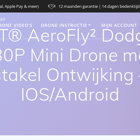
al, Apple Pay & meer)
12 maanden garantie | 14 dagen bedenktijd
opa
RONE VIDEO’S
DRONE INSTRUCTIE
MIJN ACCOUNT
 AeroFly² Dodg
80P Mini Drone m
takel Ontwijking
IOS/Android