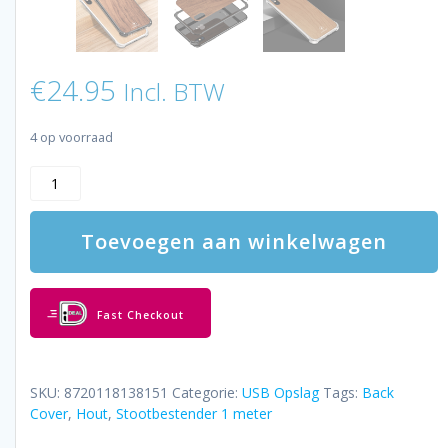
€
24.95
Incl. BTW
4 op voorraad
LUXWALLET®
RONIN
-
Toevoegen aan winkelwagen
iPhone
XR
-
Silver
Fast Checkout
+
Cherrywood
Case
-
SKU:
8720118138151
Categorie:
USB Opslag
Tags:
Back
Houten
Cover
,
Hout
,
Stootbestender 1 meter
Hoes