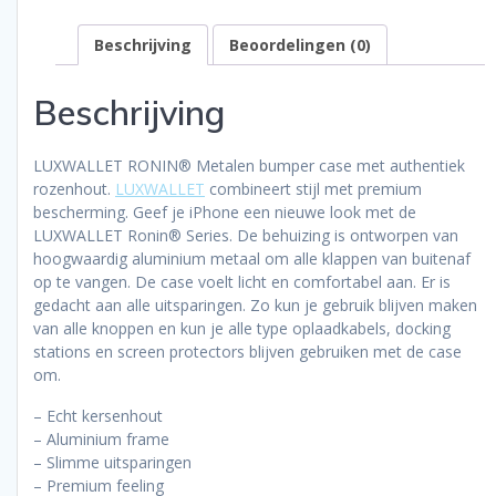
+
Metalen
Beschrijving
Beoordelingen (0)
Behuizing
met
Authentiek
Beschrijving
Kersenhout
aantal
LUXWALLET RONIN® Metalen bumper case met authentiek
rozenhout.
LUXWALLET
combineert stijl met premium
bescherming. Geef je iPhone een nieuwe look met de
LUXWALLET Ronin® Series. De behuizing is ontworpen van
hoogwaardig aluminium metaal om alle klappen van buitenaf
op te vangen. De case voelt licht en comfortabel aan. Er is
gedacht aan alle uitsparingen. Zo kun je gebruik blijven maken
van alle knoppen en kun je alle type oplaadkabels, docking
stations en screen protectors blijven gebruiken met de case
om.
– Echt kersenhout
– Aluminium frame
– Slimme uitsparingen
– Premium feeling