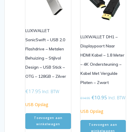
LUXWALLET
LUXWALLET DH1 –
SonicSwift – USB 2.0
Displaypoort Naar
Flashdrive – Metalen
HDMI Kabel – 1.8 Meter
Behuizing – Stijlvol
– 4K Ondersteuning –
Design – USB Stick –
Kabel Met Vergulde
OTG – 128GB – Zilver
Platen – Zwart
€
17.95
Incl. BTW
Oorspronkelijke
Huidige
€
10.95
Incl. BTW
€
14.95
prijs
prijs
USB Opslag
was:
is:
USB Opslag
€14.95.
€10.95.
Toevoegen aan
winkelwagen
Toevoegen aan
winkelwagen