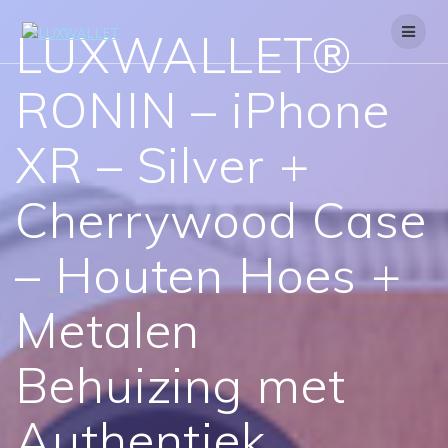
Skip
to
LUXWALLET®
content
RONIN – iPhone
XR – Silver +
Cherrywood Case
– Houten Hoes +
Metalen
Behuizing met
Authentiek