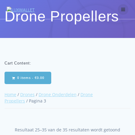
Skip
to
Drone Propellers
content
Cart Content:
0 items -
€
0.00
Home
/
Drones
/
Drone Onderdelen
/
Drone
Propellers
/ Pagina 3
Resultaat 25–35 van de 35 resultaten wordt getoond