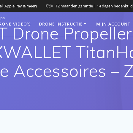
al, Apple Pay & meer)
12 maanden garantie | 14 dagen bedenktijd
opa
RONE VIDEO’S
DRONE INSTRUCTIE
MIJN ACCOUNT
Drone Propellers
XWALLET TitanH
e Accessoires – 