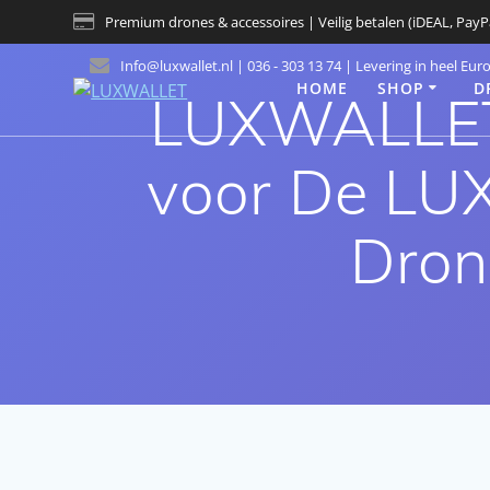
Skip
Premium drones & accessoires | Veilig betalen (iDEAL, PayP
to
content
Info@luxwallet.nl | 036 - 303 13 74 | Levering in heel Eur
HOME
SHOP
D
LUXWALLET 
voor De LU
Dron