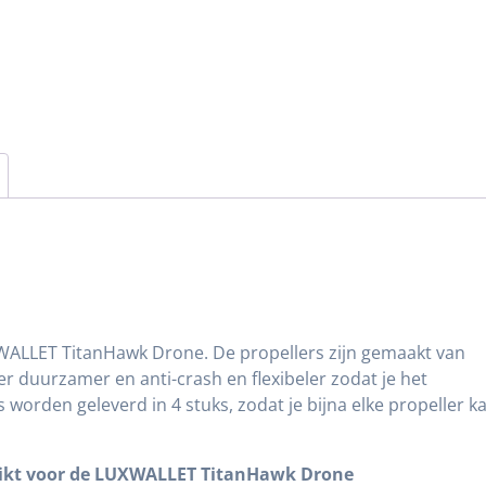
Drone
Accessoires
–
Zwart
aantal
XWALLET TitanHawk Drone. De propellers zijn gemaakt van
er duurzamer en anti-crash en flexibeler zodat je het
 worden geleverd in 4 stuks, zodat je bijna elke propeller k
schikt voor de LUXWALLET TitanHawk Drone