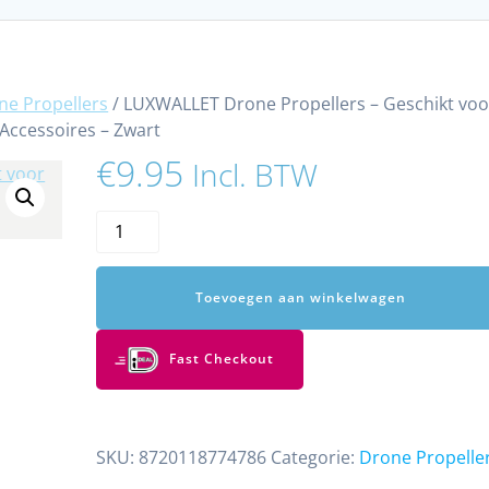
ne Propellers
/ LUXWALLET Drone Propellers – Geschikt voo
ccessoires – Zwart
€
9.95
Incl. BTW
LUXWALLET
Drone
Propellers
Toevoegen aan winkelwagen
–
Geschikt
voor
Fast Checkout
De
LUXWALLET
TitanHawk
SKU:
8720118774786
Categorie:
Drone Propelle
Drone
–