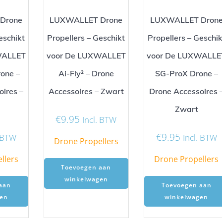
Drone
LUXWALLET Drone
LUXWALLET Dron
eschikt
Propellers – Geschikt
Propellers – Geschik
WALLET
voor De LUXWALLET
voor De LUXWALLE
one –
Ai-Fly² – Drone
SG-ProX Drone –
ires –
Accessoires – Zwart
Drone Accessoires 
Zwart
€
9.95
Incl. BTW
€
9.95
. BTW
Incl. BTW
Drone Propellers
llers
Drone Propellers
Toevoegen aan
winkelwagen
aan
Toevoegen aan
en
winkelwagen