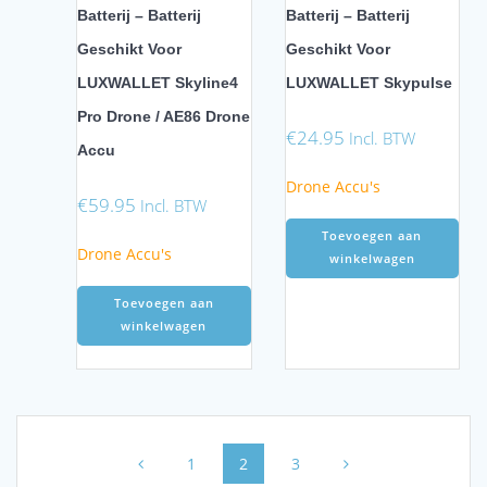
Batterij – Batterij
Batterij – Batterij
Geschikt Voor
Geschikt Voor
LUXWALLET Skyline4
LUXWALLET Skypulse
Pro Drone / AE86 Drone
€
24.95
Incl. BTW
Accu
Drone Accu's
€
59.95
Incl. BTW
Toevoegen aan
Drone Accu's
winkelwagen
Toevoegen aan
winkelwagen
Posts
Page
Page
Page
1
2
3
navigation