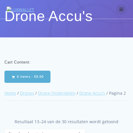
Skip
to
Drone Accu's
content
Cart Content:
0 items -
€
0.00
Home
/
Drones
/
Drone Onderdelen
/
Drone Accu's
/ Pagina 2
Resultaat 13–24 van de 30 resultaten wordt getoond