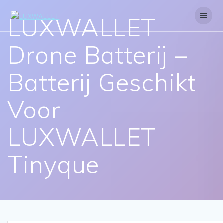
Skip
to
LUXWALLET
content
Drone Batterij –
Batterij Geschikt
Voor
LUXWALLET
Tinyque