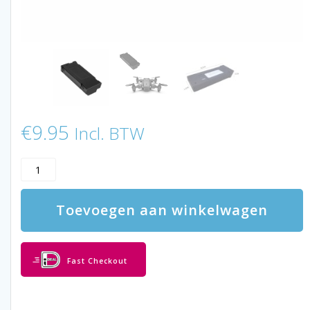
€
9.95
Incl. BTW
LUXWALLET
Drone
Batterij
Toevoegen aan winkelwagen
–
Batterij
Geschikt
Voor
Fast Checkout
LUXWALLET
Tinyque
aantal