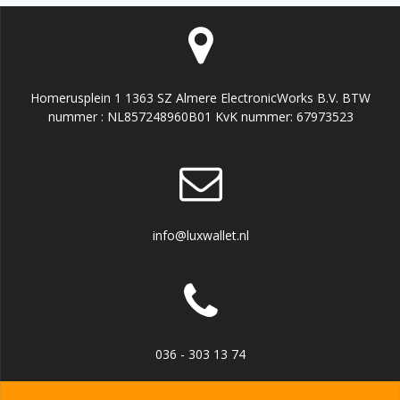
Homerusplein 1 1363 SZ Almere ElectronicWorks B.V. BTW
nummer : NL857248960B01 KvK nummer: 67973523
info@luxwallet.nl
036 - 303 13 74