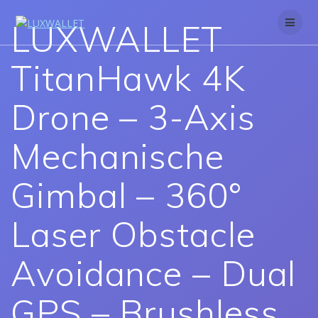
Skip
to
LUXWALLET
content
TitanHawk 4K
Drone – 3-Axis
Mechanische
Gimbal – 360°
Laser Obstacle
Avoidance – Dual
GPS – Brushless