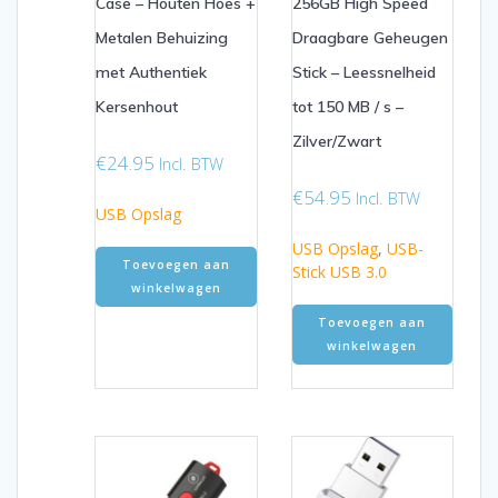
Case – Houten Hoes +
256GB High Speed ​​
Metalen Behuizing
Draagbare Geheugen
met Authentiek
Stick – Leessnelheid
Kersenhout
tot 150 MB / s –
Zilver/Zwart
€
24.95
Incl. BTW
€
54.95
Incl. BTW
USB Opslag
USB Opslag
,
USB-
Toevoegen aan
Stick USB 3.0
winkelwagen
Toevoegen aan
winkelwagen