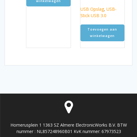
winkelwagen
USB Opslag
,
USB-
Stick USB 3.0
Toevoegen aan
winkelwagen
Homerusplein 1 1363 SZ Almere ElectronicWorks B.V. BTW
nummer : NL857248960B01 KvK nummer: 67973523