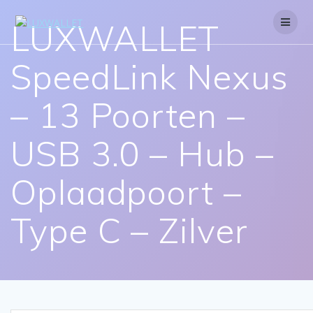
Skip
to
LUXWALLET
content
SpeedLink Nexus
– 13 Poorten –
USB 3.0 – Hub –
Oplaadpoort –
Type C – Zilver