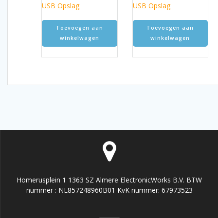
USB Opslag
USB Opslag
Toevoegen aan
Toevoegen aan
winkelwagen
winkelwagen
Homerusplein 1 1363 SZ Almere ElectronicWorks B.V. BTW
nummer : NL857248960B01 KvK nummer: 67973523