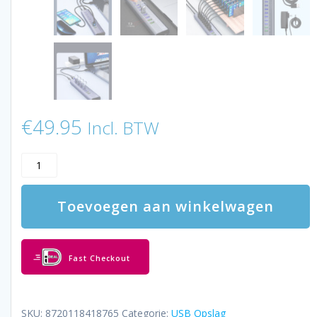
€
49.95
Incl. BTW
LUXWALLET
SpeedLink
Nexus
Toevoegen aan winkelwagen
-
13
Poorten
-
Fast Checkout
USB
3.0
-
Hub
SKU:
8720118418765
Categorie:
USB Opslag