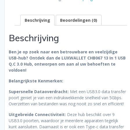
-
Oplaadpoort
-
Beschrijving
Beoordelingen (0)
Type
C
-
Beschrijving
Zilver
aantal
Ben je op zoek naar een betrouwbare en veelzijdige
USB-hub? Ontdek dan de LUXWALLET CHB067 13 In 1 USB
Q.C 3.0 Hub, ontworpen om aan al uw behoeften te
voldoen!
Belangrijkste Kenmerken:
Supersnelle Dataoverdracht:
Met een USB3.0 data transfer
poort geniet je van een indrukwekkende snelheid van 5Gbps.
Overzetten van bestanden was nog nooit zo snel en efficiënt!
Uitgebreide Connectiviteit:
Deze hub beschikt over 9
USB3.0 poorten, waardoor je meerdere apparaten tegelijk
kunt aansluiten. Daarnaast is er ook een Type-c data transfer