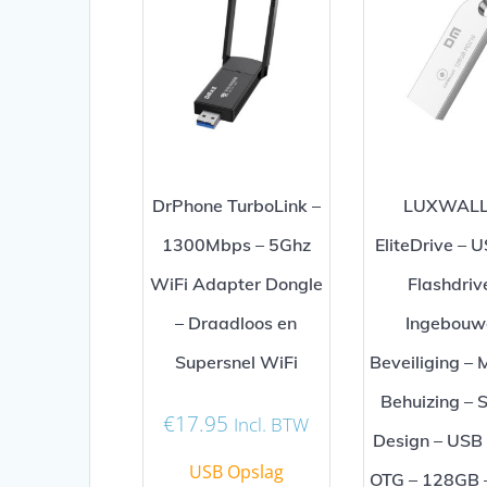
DrPhone TurboLink –
LUXWALL
1300Mbps – 5Ghz
EliteDrive – 
WiFi Adapter Dongle
Flashdriv
– Draadloos en
Ingebouw
Supersnel WiFi
Beveiliging – 
Behuizing – St
€
17.95
Incl. BTW
Design – USB 
USB Opslag
OTG – 128GB –