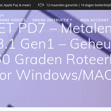
al, Apple Pay & meer)
12 maanden garantie | 14 dagen bedenktijd
opa
RONE VIDEO’S
DRONE INSTRUCTIE
MIJN ACCOUNT
 PD7 – Metalen
.1 Gen1 – Geheu
60 Graden Roteer
oor Windows/MAC/