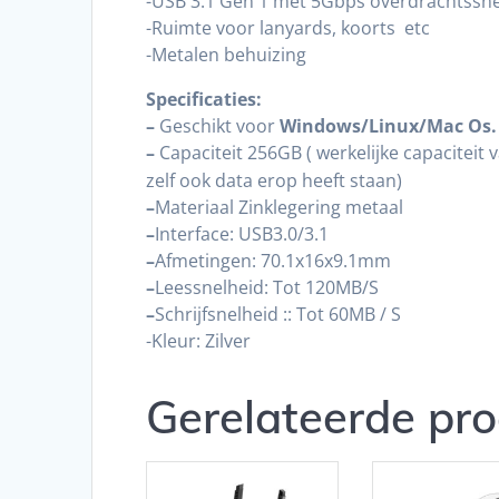
-USB 3.1 Gen 1 met 5Gbps overdrachtssne
-Ruimte voor lanyards, koorts etc
-Metalen behuizing
Specificaties:
–
Geschikt voor
Windows/Linux/Mac Os.
–
Capaciteit 256GB ( werkelijke capacitei
zelf ook data erop heeft staan)
–
Materiaal Zinklegering metaal
–
Interface: USB3.0/3.1
–
Afmetingen: 70.1x16x9.1mm
–
Leessnelheid: Tot 120MB/S
–
Schrijfsnelheid :: Tot 60MB / S
-Kleur: Zilver
Gerelateerde pr