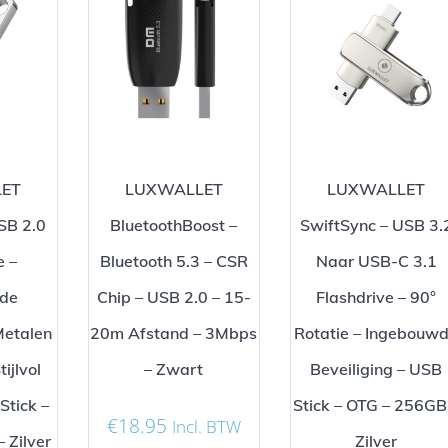
ET
LUXWALLET
LUXWALLET
USB 2.0
BluetoothBoost –
SwiftSync – USB 3.
e –
Bluetooth 5.3 – CSR
Naar USB-C 3.1
de
Chip – USB 2.0 – 15-
Flashdrive – 90°
Metalen
20m Afstand – 3Mbps
Rotatie – Ingebouw
ijlvol
– Zwart
Beveiliging – USB
Stick –
Stick – OTG – 256GB
€
18.95
Incl. BTW
 Zilver
Zilver