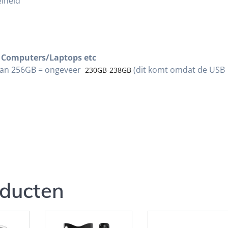
lheid
 Computers/Laptops etc
t van 256GB = ongeveer
(dit komt omdat de USB
230GB-238GB
oducten