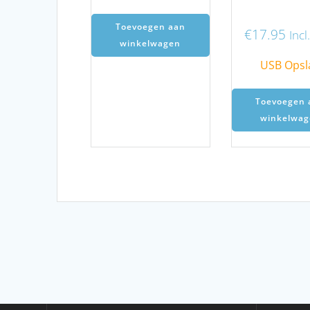
Toevoegen aan
€
17.95
Inc
winkelwagen
USB Opsl
Toevoegen 
winkelwag