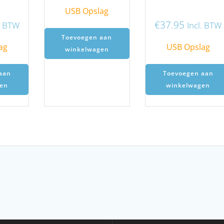
USB Opslag
€
37.95
l. BTW
Incl. BTW
Toevoegen aan
ag
USB Opslag
winkelwagen
aan
Toevoegen aan
en
winkelwagen