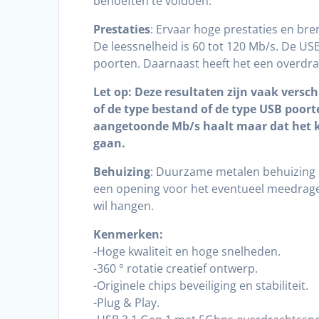
behoeften te voldoen.
Prestaties
: Ervaar hoge prestaties en br
De leessnelheid is 60 tot 120 Mb/s. De US
poorten. Daarnaast heeft het een overdr
Let op: Deze resultaten zijn vaak versc
of de type bestand of de type USB poorte
aangetoonde Mb/s haalt maar dat het 
gaan.
Behuizing
: Duurzame metalen behuizing 
een opening voor het eventueel meedrage
wil hangen.
Kenmerken:
-Hoge kwaliteit en hoge snelheden.
-360 ° rotatie creatief ontwerp.
-Originele chips beveiliging en stabiliteit.
-Plug & Play.