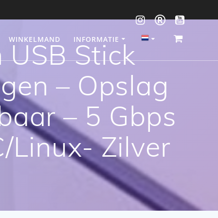
WINKELMAND
INFORMATIE
 USB Stick
gen – Opslag
baar – 5 Gbps
Linux- Zilver